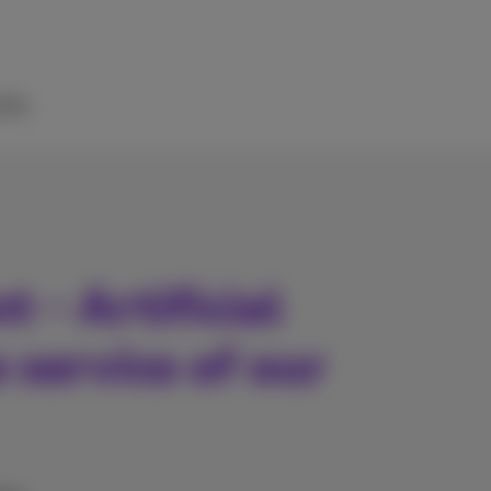
ilfe
 - Artificial
e service of our