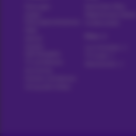
Packungen
Nachrichten-Blog
Andere
Möglicherweise denke
Packungskombinationen
Kundenvorteile
Mobil
Pickx
Internet
Soziales
Live-Fernsehen
Internetangebot
TV-Guide
TV und Optionen
Abonnements
Ausrüstung
Festnetz und Optionen
Umzug oder Aufbau