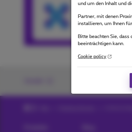
und um den Inhalt und d
Our team keeps y
Partner, mit denen Pro
and services or o
installieren, um Ihnen f
Andere Artikel
Bitte beachten Sie, dass
beeinträchtigen kann.
Cookie policy
Kontakt
Blog
Proximus‑Services
Artificial Inte
Produkte
Blog