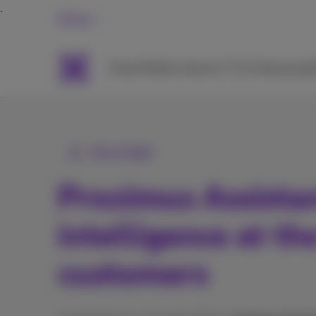
Privat
Packs
Mobile
Internet
TV & Streaming
H
Alle Artikel
Proximus Assistant
intelligence at th
customers