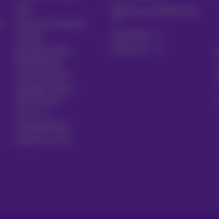
Hilfe
Rechnung und Nutzung
n
Proximus Assistant
Anmelden
Kontakt
Proximus+
Einrichten eines
Mobiltelefons
Gesetzentwurf
Kündigen Sie Ihr
Abonnement
Forum
Zugänglichkeit
Partner vor Ort