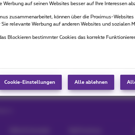
ie Werbung auf seinen Websites besser auf Ihre Interessen a
ou informed on the latest news whether it is about our prod
ximus zusammenarbeitet, können über die Proximus-Website
n the trends & novelties.
ür Sie relevante Werbung auf anderen Websites und sozialen M
 von Team Proximus
 das Blockieren bestimmter Cookies das korrekte Funktioniere
Cookie-Einstellungen
Alle ablehnen
All
lligence
Hilfe & Kontakt
MyProximus