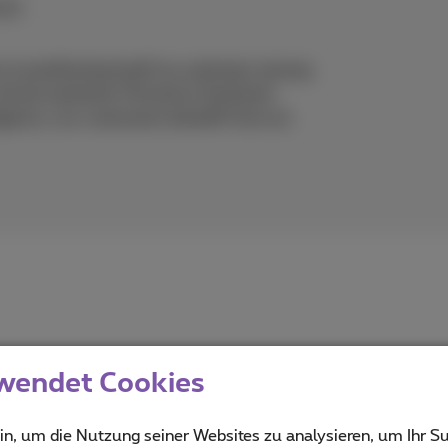
ces
 is positioning itself as a pioneer among
rtual assistant: Proximus Assistant.
lligence, our customers benefit from an
wendet Cookies
in, um die Nutzung seiner Websites zu analysieren, um Ihr Su
imus