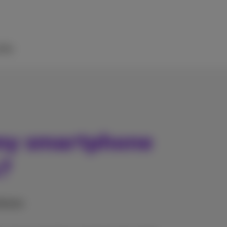
ilfe
 my smartphone
s?
phones