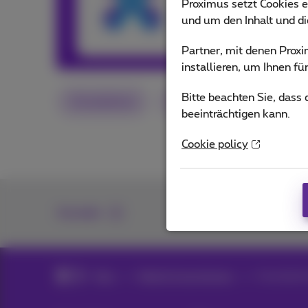
Proximus setzt Cookies e
and services or o
und um den Inhalt und d
Andere Artikel
Partner, mit denen Pro
installieren, um Ihnen f
Bitte beachten Sie, dass
Smartphone
iOS
Apple
beeinträchtigen kann.
Cookie policy
Kontakt
Blog
Mobil & Smartphones
Smartphone 