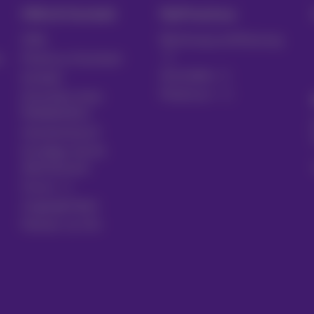
Hilfe & Kontakt
MyProximus
Hilfe
Rechnung und Nutzung
n
Proximus Assistant
Anmelden
Kontakt
Proximus+
Einrichten eines
Mobiltelefons
Gesetzentwurf
Kündigen Sie Ihr
Abonnement
Forum
Zugänglichkeit
Partner vor Ort