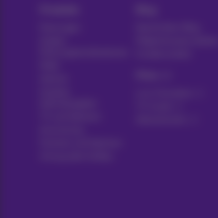
Produkte
Blog
Packungen
Nachrichten-Blog
Andere
Möglicherweise denke
Packungskombinationen
Kundenvorteile
Mobil
Pickx
Internet
Soziales
Live-Fernsehen
Internetangebot
TV-Guide
TV und Optionen
Abonnements
Ausrüstung
Festnetz und Optionen
Umzug oder Aufbau