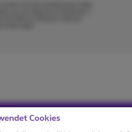
 marvels, but that sometimes just makes
nately, you can make most smartphones a
em smoothly too. Moreover, there are
 to their needs.
imus
wendet Cookies
ou informed on the latest news whether it is about our prod