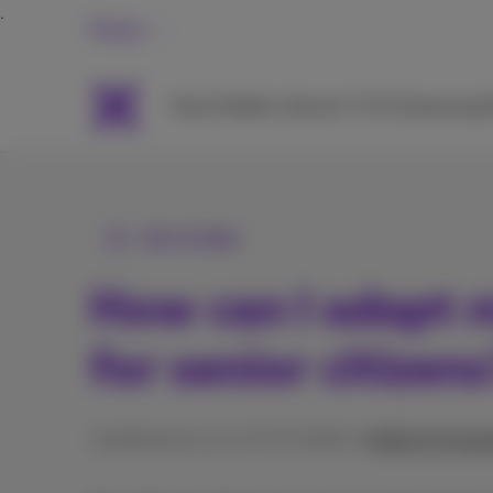
Privat
Packs
Mobile
Internet
TV & Streaming
H
Alle Artikel
How can I adapt
for senior citizen
Veröffentlicht am 15/07/2026 in
Mobil & Smart