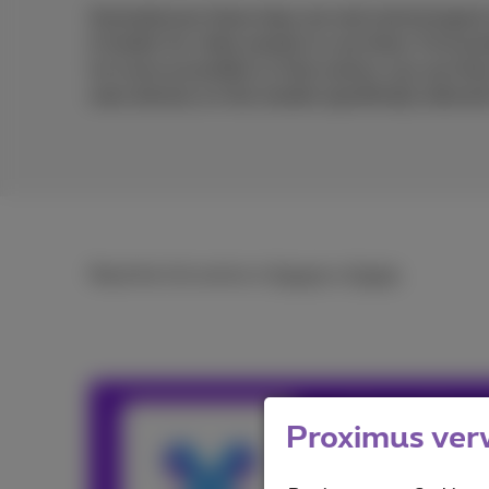
Smartphones these days are real technological
it harder for older people to use them. Fortu
lot more accessible so that seniors can use th
even devices on the market specifically tailored
Read the full article in
French
or
Dutch
.
Team Prox
Proximus ver
Our team keeps y