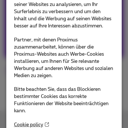
dass ich ein kleines bisschen FOMO habe, also
seiner Websites zu analysieren, um Ihr
gehe ich nie ohne mein Smartphone raus!
Surferlebnis zu verbessern und um den
#Freunde #Familie #Reisen #Web
Inhalt und die Werbung auf seinen Websites
#Popculture #Grafikdesign #Kunst #Spaß
besser auf Ihre Interessen abzustimmen.
Partner, mit denen Proximus
Andere Artikel von Sophie
zusammenarbeitet, können über die
Proximus-Websites auch Werbe-Cookies
installieren, um Ihnen für Sie relevante
Werbung auf anderen Websites und sozialen
Flex
Digital
Games
Medien zu zeigen.
Bitte beachten Sie, dass das Blockieren
bestimmter Cookies das korrekte
Funktionieren der Website beeinträchtigen
kann.
Kontakt
Cookie policy