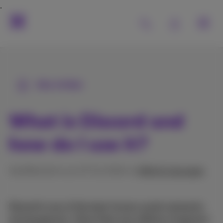
Alle Artikel
What is Discord and
how do I use it?
Veröffentlicht am 27/11/2024 in
Hilfe & Lösungen
Discord is one of the best-known social networks
among gamers. Since there are millions of gamers