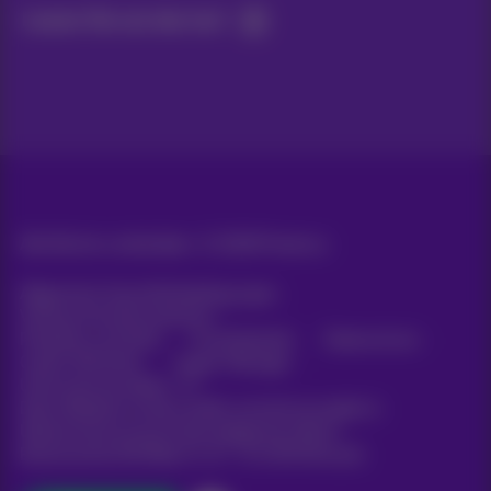
Lassen Sie uns das tun!
Alle Rechte vorbehalten. ©
2026
Proximus
Allgemeine Geschäftsbedingungen,
Verbraucherinformationen
Preisliste und Tarife
Erreichbarkeit
Datenschutz
Cookie-Richtlinie
Cookie-Manager
Unternehmensdaten
Diese Website wurde erstellt und wird verwaltet in
Übereinstimmung mit dem belgischen Recht.
Boulevard du Roi Albert II, 27 - B-1030 Brüssel.