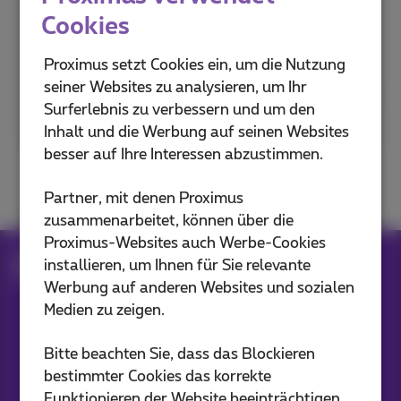
Geben Sie Ihre Postleitzahl ein,
Cookies
um es herauszufinden
Proximus setzt Cookies ein, um die Nutzung
seiner Websites zu analysieren, um Ihr
Postleitzahl oder Stadt
Surferlebnis zu verbessern und um den
Inhalt und die Werbung auf seinen Websites
besser auf Ihre Interessen abzustimmen.
Partner, mit denen Proximus
zusammenarbeitet, können über die
Proximus-Websites auch Werbe-Cookies
Internet Abonnements
Fiber
installieren, um Ihnen für Sie relevante
Die Zukunft kommt in Ihre Stadt
Werbung auf anderen Websites und sozialen
Medien zu zeigen.
Unsere Anwendungen
Bitte beachten Sie, dass das Blockieren
bestimmter Cookies das korrekte
Funktionieren der Website beeinträchtigen