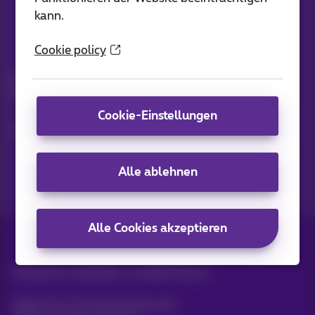
kann.
Cookie policy
Bleiben Sie informiert
Bleiben Sie per E-Mail auf dem Laufenden über aktuelle
Nachrichten, Angebote oder Werbeaktionen
Cookie-Einstellungen
Lassen Sie uns das tun!
Alle ablehnen
Alle Cookies akzeptieren
Alle Rechte vorbehalten. ©
2026
Proximus
Allgemeine Geschäftsbedingungen,