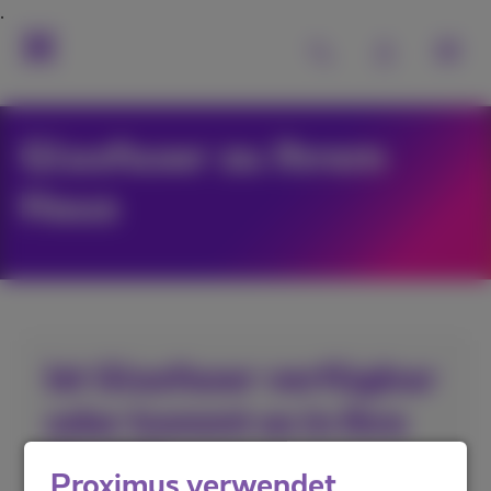
Glasfaser zu Ihrem
Haus
Ist Glasfaser verfügbar
oder kommt es in Ihre
Stadt?
Proximus verwendet