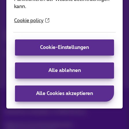
kann.
Cookie policy
Bleiben Sie informiert
Bleiben Sie per E-Mail auf dem Laufenden über aktuelle
Nachrichten, Angebote oder Werbeaktionen
Cookie-Einstellungen
Lassen Sie uns das tun!
Alle ablehnen
Alle Cookies akzeptieren
Alle Rechte vorbehalten. ©
2026
Proximus
Allgemeine Geschäftsbedingungen,