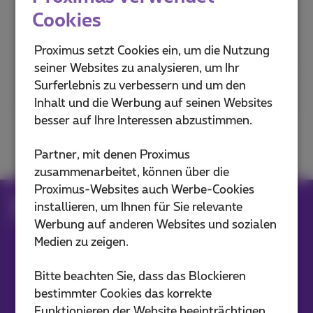
Geben Sie Ihre Postleitzahl ein,
Cookies
um es herauszufinden
Proximus setzt Cookies ein, um die Nutzung
seiner Websites zu analysieren, um Ihr
Postleitzahl oder Stadt
Surferlebnis zu verbessern und um den
Inhalt und die Werbung auf seinen Websites
besser auf Ihre Interessen abzustimmen.
Partner, mit denen Proximus
zusammenarbeitet, können über die
Proximus-Websites auch Werbe-Cookies
Internet Abonnements
Fiber
installieren, um Ihnen für Sie relevante
Die Zukunft kommt in Ihre Stadt
Werbung auf anderen Websites und sozialen
Medien zu zeigen.
Unsere Anwendungen
Bitte beachten Sie, dass das Blockieren
bestimmter Cookies das korrekte
Funktionieren der Website beeinträchtigen