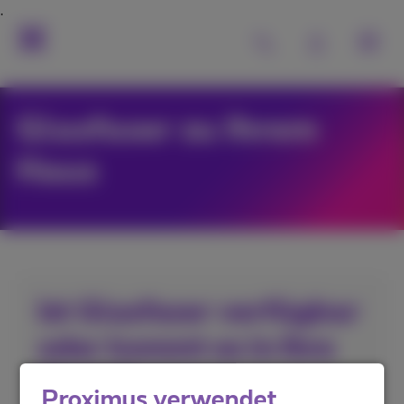
Glasfaser zu Ihrem
Haus
Ist Glasfaser verfügbar
oder kommt es in Ihre
Stadt?
Proximus verwendet