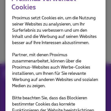
Geben Sie Ihre Postleitzahl ein,
Cookies
um es herauszufinden
Proximus setzt Cookies ein, um die Nutzung
seiner Websites zu analysieren, um Ihr
Postleitzahl oder Stadt
Surferlebnis zu verbessern und um den
Inhalt und die Werbung auf seinen Websites
besser auf Ihre Interessen abzustimmen.
Partner, mit denen Proximus
zusammenarbeitet, können über die
Proximus-Websites auch Werbe-Cookies
Internet Abonnements
Fiber
installieren, um Ihnen für Sie relevante
Die Zukunft kommt in Ihre Stadt
Werbung auf anderen Websites und sozialen
Medien zu zeigen.
Unsere Anwendungen
Bitte beachten Sie, dass das Blockieren
bestimmter Cookies das korrekte
Funktionieren der Website beeinträchtigen