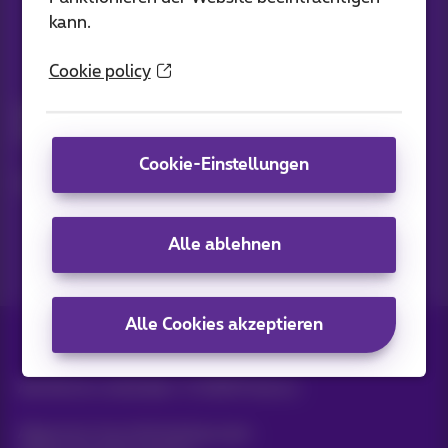
kann.
Cookie policy
Bleiben Sie informiert
Bleiben Sie per E-Mail auf dem Laufenden über aktuelle
Nachrichten, Angebote oder Werbeaktionen
Cookie-Einstellungen
Lassen Sie uns das tun!
Alle ablehnen
Alle Cookies akzeptieren
Alle Rechte vorbehalten. ©
2026
Proximus
Allgemeine Geschäftsbedingungen,