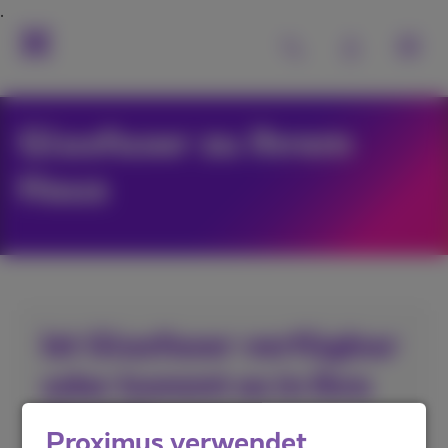
Glasfaser zu Ihrem
Haus
Ist Glasfaser verfügbar
oder kommt es in Ihre
Stadt?
Proximus verwendet