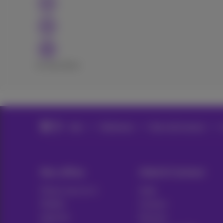
Excellent
Bad
Aide
Téléphonie
Bizz Call Connect
Nos offres
Aide & Contact
Packs tout en 1
Aide
Mobile
Contact
Internet
Facture