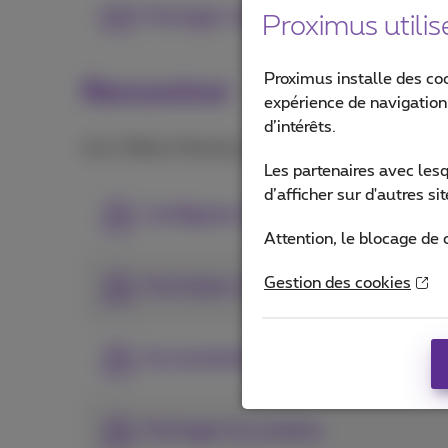
Partager votre contenu
Proximus utilis
Proximus installe des co
Rencontrer
expérience de navigation,
d’intérêts.
Avec Webex Meeting, restez connecté grâce à une v
Les partenaires avec les
d’afficher sur d'autres s
Configurez vos préférences de réun
Attention, le blocage de 
Gestion des cookies
Participer à des réunions
Se connecter à l'audio et à la vidéo
Partager du contenu