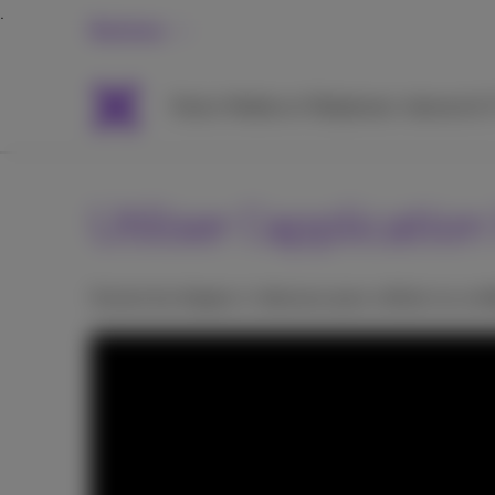
Business
Packs
Mobile et Téléphonie
Internet &
Utiliser l'applicati
Suivez les étapes ci-dessous pour utiliser ou conf