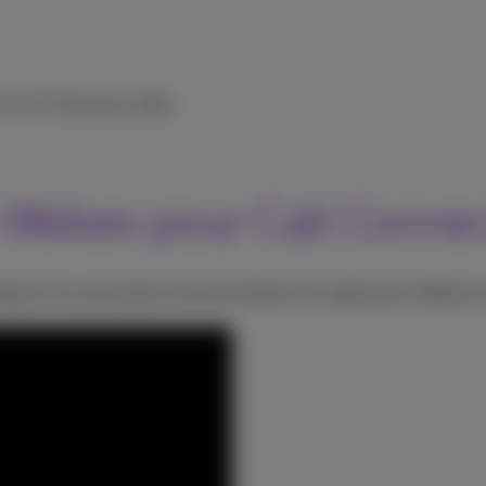
 TV
ICT Solutions
Aide
on Webex pour Call Conne
igurer les principales fonctionnalités de l'application Webex 