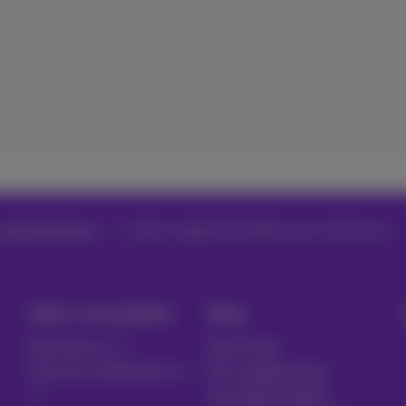
App Call Connect
Utiliser l'application Webex pour Call Connect
Gérer vos produits
Blog
MyProximus
News blog
S'inscrire à MyProximus
Nos engagements
Avantages fidélité