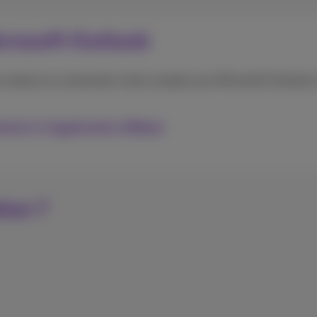
icrosoft Outlook
 contact en connectant votre compte your Microsoft Outlook à
look à l'application Webex
tion ?