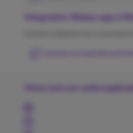
Integration Webex app à M
Améliorer le collaboration avec vos personnes de
Connecter un compte Microsoft Out
Votre avis sur cette explica