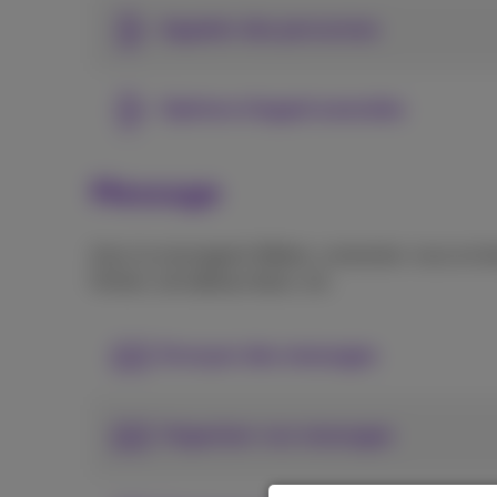
Appeler des personnes
Options d'appel avancées
Message
Avec la messagerie Webex, connectez-vous en tem
fichiers, de tableau blanc, etc.
Envoyer des messages
Organiser vos messages