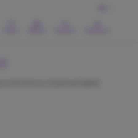
FR
Contact
Webmail
Recherche
MyProximus
ct
pour Call Connect sur n'importe quel appareil.