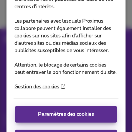
centres d’intérêts.
Bizz Call Connect
Les partenaires avec lesquels Proximus
collabore peuvent également installer des
cookies sur nos sites afin d’afficher sur
Aide
Téléphonie
d'autres sites ou des médias sociaux des
publicités susceptibles de vous intéresser.
Attention, le blocage de certains cookies
Nos applications
peut entraver le bon fonctionnement du site.
Gestion des cookies
Vos actus par e-mail
Paramètres des cookies
Découvrez les dernières infos, promotions ou offres du
moment