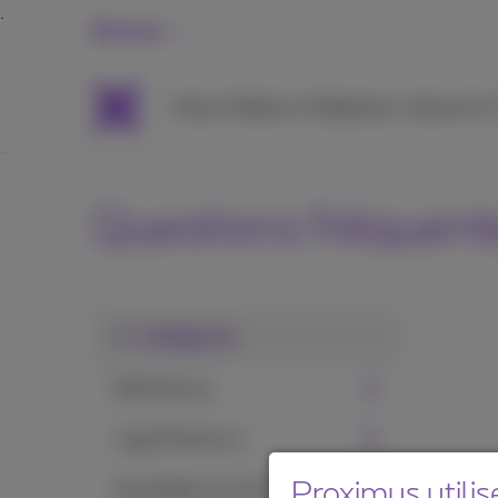
Business
Packs
Mobile et Téléphonie
Internet &
Questions fréquent
1. Catégorie
MyProximus
L'app Proximus+
Proximus utilis
Avantages et services