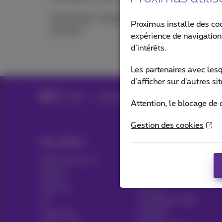
Déménager, changer ou
Proximus installe des co
terminer
expérience de navigation,
d’intérêts.
Les partenaires avec les
d’afficher sur d'autres s
Aide
Espace client
L'app Proximus+
Attention, le blocage de 
Gestion des cookies
Nos offres
Aide & Contact
Packs tout en 1
Aide
Mobile
Contact
Internet
Facture
ICT
Configurer GSM
Ligne fixe
Hotspot