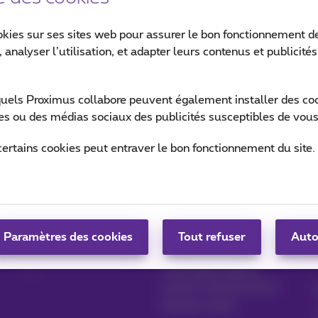
okies sur ses sites web pour assurer le bon fonctionnement de
 analyser l’utilisation, et adapter leurs contenus et publicité
quels Proximus collabore peuvent également installer des cook
ites ou des médias sociaux des publicités susceptibles de vous
certains cookies peut entraver le bon fonctionnement du site.
Gérer vos produits
Blog
MyProximus
News blog
Paramètres des cookies
Tout refuser
Auto
S'inscrire à MyProximus
Nos engagements
Avantages fidélité
Lancez votre business
Devenir client