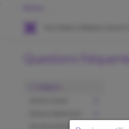
Business
Packs
Mobile et Téléphonie
Internet &
Questions fréquent
1. Catégorie
Internet au bureau
Internet en déplacement
Sécurité et protection