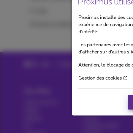
Proximus utilis
E-mails
Proximus installe des co
Domaine et website
expérience de navigation,
d’intérêts.
Les partenaires avec les
d’afficher sur d'autres s
Aide
Internet
Internet en déplacement
Attention, le blocage de 
Gestion des cookies
Nos offres
Aide & Contact
Packs tout en 1
Aide
Mobile
Contact
Internet
Facture
ICT
Configurer GSM