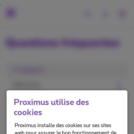
Questions fréquentes
1. Catégorie
MyProximus
L'app Proximus+
Proximus utilise des
cookies
Avantages et services
Proximus installe des cookies sur ses sites
Déménager, changer ou terminer
web pour assurer le bon fonctionnement de