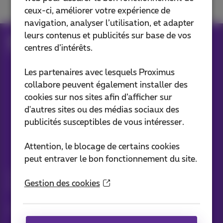
ceux-ci, améliorer votre expérience de
navigation, analyser l’utilisation, et adapter
leurs contenus et publicités sur base de vos
Aide
Espace client
L'app Proximus+
centres d’intérêts.
Compte Proximus+
Les partenaires avec lesquels Proximus
collabore peuvent également installer des
Nos applications
cookies sur nos sites afin d’afficher sur
d'autres sites ou des médias sociaux des
publicités susceptibles de vous intéresser.
Attention, le blocage de certains cookies
Vos infos par e-mail
peut entraver le bon fonctionnement du site.
Suivez les dernières actualités, offres ou promotions fraîches
Gestion des cookies
du jour
C’est parti!