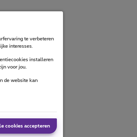
de prompt
rfervaring te verbeteren
jke interesses.
n
ntiecookies installeren
jn voor jou.
an de website kan
 op weg:
le cookies accepteren
g van