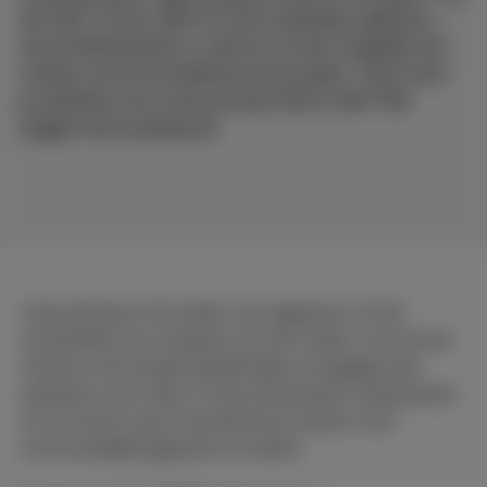
de trein, in een café of in een openbaar gebouw, …
als je batterij plat is, zoek je zo snel mogelijk een
manier om je smartphone op te laden. Toch moet
je opletten voor
juice jacking
. Wat is dat? We
leggen het je graag uit.
Juice jacking is het stelen van gegevens of het
verspreiden van malware via usb-laders. Zo kunnen
mensen met kwade bedoelingen en
hackers
een
openbare usb-lader of een powerbank manipuleren
om virussen op je smartphone te zetten of je
vertrouwelijke gegevens te stelen.