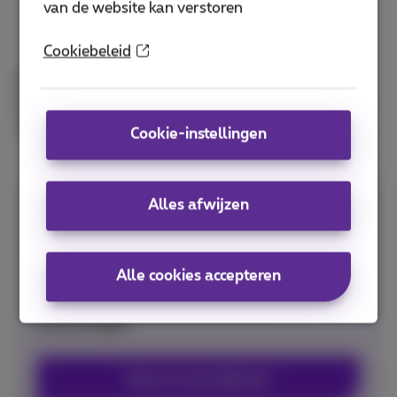
van de website kan verstoren
opladen. Geef nooit vertrouwelijke gegevens
door in ruil voor stroom.
Cookiebeleid
Deze techniek kan ook gebruikt worden bij usb-
sticks, dus plug zeker nooit zomaar een onbekende
usb in jouw laptop of ander toestel.
Cookie-instellingen
Alles afwijzen
Om veilig op internet te surfen, kies je voor
Norton Security
. Bescherm je computer en
netwerk tegen hackers en malware. Het is de
Alle cookies accepteren
beste manier om je privacy te beschermen,
omdat niemand je gegevens kan
bemachtigen.
Kies nu voor Norton!