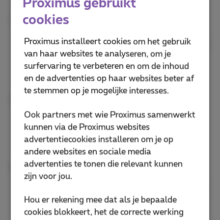
Proximus gebruikt
weiger dan altijd.
cookies
Gebruik geen openbare usb-laders
Probeer te vermijden om op openbare plaatsen
Proximus installeert cookies om het gebruik
gebruik te maken van usb-laders of powerbanks
van haar websites te analyseren, om je
van andere mensen. Moet je toch dringend je
surfervaring te verbeteren en om de inhoud
smartphone opladen? Kies dan voor een
en de advertenties op haar websites beter af
stopcontact.
te stemmen op je mogelijke interesses.
Gebruik je eigen kabel
Ook een kabel met een usb-aansluiting kan
Ook partners met wie Proximus samenwerkt
misbruikt worden voor malafide praktijken.
kunnen via de Proximus websites
Gebruik dus altijd je eigen kabel om te laden of
advertentiecookies installeren om je op
gegevens over te zetten.
andere websites en sociale media
advertenties te tonen die relevant kunnen
Wees kritisch
zijn voor jou.
Als iets gratis is, ben jij het product. Als je gratis
gebruik mag maken van een wifi-netwerk, moet
Hou er rekening mee dat als je bepaalde
je vaak inloggen en betaal je dus met je
cookies blokkeert, het de correcte werking
gegevens. Let dus ook goed op met gratis