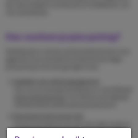
zijn, bijvoorbeeld in luchthavens of hotelkamers, als
voor powerbanks.
Hoe voorkom je juice jacking?
Gelukkig zijn er ook een aantal praktische tips om je
gegevens en je smartphone te beschermen tegen
juice jacking en de nare gevolgen ervan.
Installeer een antivirusprogramma
Ook voor je smartphone bestaan er verschillende
antivirusprogramma’s
. Zo is Norton een bekende
software die je toestel optimaal beschermt.
Download nooit zomaar iets
Als je je smartphone aan een usb-lader hangt en
er verschijnt een vraag om iets te downloaden,