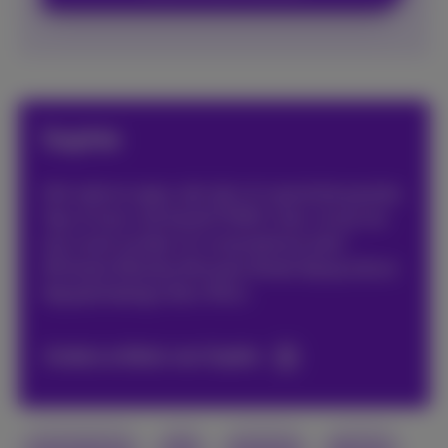
Sophie
Het web en apps, dat zijn m’n grootste passies.
Yep, ik hoor ook bij de FOMO-club. Je zal me
dus nooit zonder m’n smartphone zien!
#friends #family #travels #web #popculture
#graphicdesign #art #fun
Andere artikels van Sophie