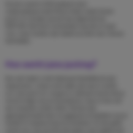
De term werd in 2011 bedacht door
onderzoeksjournalist Brian Krebs nadat hij een
proof-of-concept aanval had uitgevoerd op
DEFCON. Het komt momenteel nog niet zo vaak
voor, maar hackers zijn steeds op zoek naar nieuwe
technieken.
Hoe werkt juice jacking?
Een usb-lader is niet helemaal hetzelfde als een
stopcontact. Je kan nooit zeker zijn wat er achter
zo’n usb-poort zit. Je gaat er uiteraard vanuit dat je
stroom krijgt voor je smartphone, maar er kan ook
een computer achter zitten. Die kan dan
geprogrammeerd zijn om gegevens te kopiëren van je
toestel of malware erop te installeren. En dat geldt
zowel voor usb-poorten die ergens vast ingebouwd