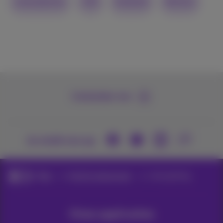
smartphone
iOS
Android
Norton
Contacteer ons
Je vindt ons op
Blog
Hulp & oplossingen
Juice jacking
Onze applicaties