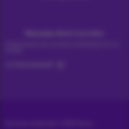
Nieuwtjes direct in je inbox
Ontdek de laatste infos, promoties of aanbiedingen heet van
de naald
Ja, ik ben benieuwd!
Alle rechten voorbehouden. ©
2026
Proximus