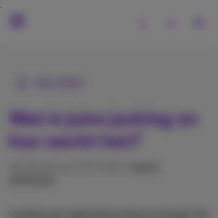
Alle artikels
Wat is juice jacking en
hoe werkt het?
Gepubliceerd op 17/04/2024 in
Hulp &
oplossingen
Laad jij je gsm regelmatig op waar je ook gaat? Op