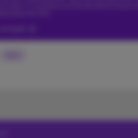
oit zonder m’n smartphone zien! #friends #family #travels
aphicdesign #art #fun
 van Sophie
Apple
view