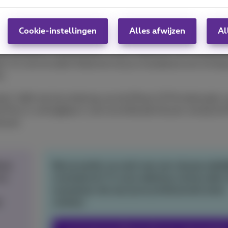
wtjes
Cookie-instellingen
Alles afwijzen
Al
entiële veiligheidsfuncties om het welzijn van de gebruikers 
ijvoorbeeld in noodsituaties contact opnemen met hulpdiens
erk. En met Accident Detection kan je smartphone een ernstig
n.
’, blijft ook de actieknop van de iPhone 15 Pro behouden v
Plus is verkrijgbaar in vijf verschillende kleuren, terwijl de
euren.
one
Ben je eerder op zoek naar een nieuwe zakeli
nu
smartphone? In onze webshop vind je zeker
exemplaar dat aan jouw professionele eisen
l
voldoet.