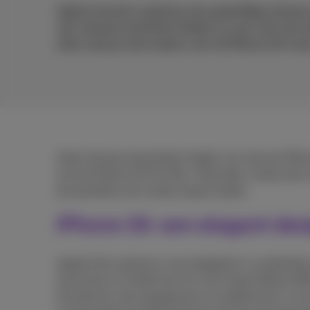
Apple lanceert opnieuw een geweldige nieuwe 
vier nieuwe toestellen bieden ze voor elk wat 
alles wat je moet weten over de iPhone 16-seri
Zoals elk jaar presenteert Apple vier nieuwe iPho
slot de iPhone 16 Pro Max. Hieronder vind je all
de toestellen de moeite waard maken.
iPhone 16: een elegant de
Apple kiest opnieuw voor elegantie in combinati
aluminium en heeft een 6,1 inch Super Retina XD
het dat het veel aangenamer en praktischer is om j