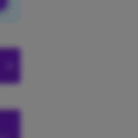
!
lub.