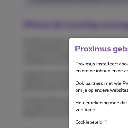
iPhone 16: krachtig vermo
De iPhone 16-serie is uitgerust met de supersli
Proximus gebr
al twee generaties verder dan de A16 Bionic-chip
zorgt voor een vlot gebruik van de baanbrekende 
overgangen tussen de apps en functies van je iPh
Proximus installeert coo
en om de inhoud en de ad
Zo geniet je van kwalitatieve beelden, ook tijdens
problemen van al je entertainment. Zo kan je met e
Ook partners met wie Pr
geïntroduceerde USB-C-aansluiting kan je nog ma
om je op andere websites 
De iPhone 16 Pro en de iPhone 16 Plus zijn uitger
Hou er rekening mee dat 
kan afspelen. En de iPhone 16 Pro Max doet er ze
verstoren
afspelen met een volle batterij. Dit toestel lever
Cookiebeleid