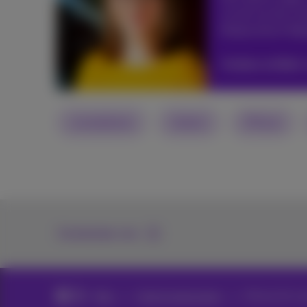
Je zal me dus no
#popculture #gr
Andere artikels
smartphone
Getest
iPhone
Contacteer ons
Blog
Hulp & oplossingen
iPhone 16: re