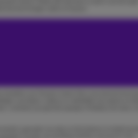
neratie Ceramic Shield, dat twee keer zo sterk is als elk ande
ds beschermd tegen vallen en krassen.
e toestellen over Dynamic Island. Dat is een element bovena
ingen verschijnen, zodat je ze makkelijker kan openen en bek
eam, controleer je je gemiste oproepen of bekijk je de status v
toestel is gemaakt van sterk en licht titanium en heeft een g
nog groter? Ga dan voor de iPhone 16 Plus met een 6,7 inch