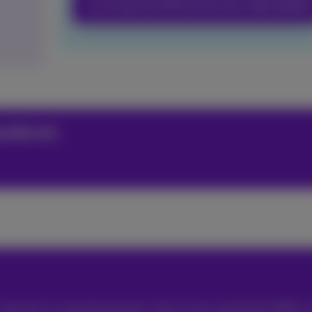
Ja, ik wel een iPhone 16 voor mijn bedrijf 
ardevol.
dat zijn m’n grootste passies. Yep, ik hoor ook bij de FOMO-c