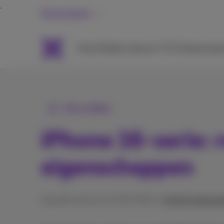
Particulieren
Packs
Mobiel
Internet
TV & Streaming
H
Alle artikels
iPhone 16-serie: 
eigenschappen
Gepubliceerd op 13/09/2024 in
Hulp & oplossi