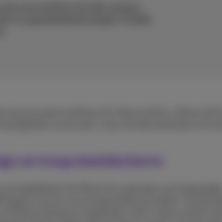
serie met de iPhone 16. Met opnieuw
wils in oogverblindende designs. Ontdek
e.
ne aan de wereld: de iPhone 16, iPhone 16 Plus, iPhone 16 Pr
e nieuwigheden van de reeks, maar ook alle kenmerken en func
sign en knap beeldscherm
e met degelijkheid. De iPhone 16 is gemaakt van hoogwaardig
R display met een verversingssnelheid van 60Hz. Concreet b
e iPhone buitenshuis te gebruiken, zelfs in direct zonlicht. 