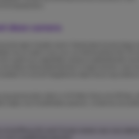
9 inch beeldscherm.
et deze camera
ij de regie in handen neemt. Dankzij deze functie krijg je s
epte, dus je maakt in een mum van tijd de perfecte foto. De 
e is goed voor ongelofelijk scherpe en gedetailleerde macro
iet alleen indrukwekkende foto’s in hoge resolutie, maar ka
aliteit. En met de Fotografische stijlen kan je nog creatiever 
og spectaculaire video’s in 4K Dolby Vision met 120 bps, ze
it zorgen voor kristalheldere opnames. Je hebt dus een prof
en uit de iPhone 16-serie? Ga dan meteen naar onze webs
zo snel mogelijk bij je geleverd.