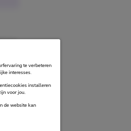
ertussen
chip
pele
rfervaring te verbeteren
jke interesses.
 zonder
recent
ntiecookies installeren
jn voor jou.
ur video
an de website kan
o’s kan