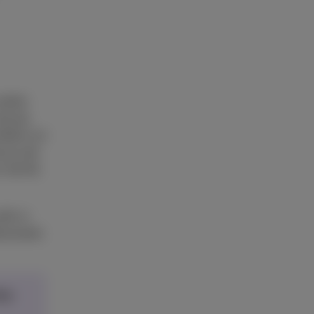
neller
nieuwe
foto’s en
n je ook
zijn bij
lfs in
essionele
hop