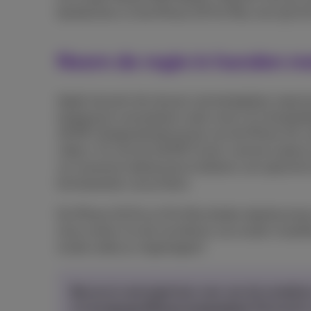
beeldscherm of de iPhone 16 Pro Max met zijn 6,
Neem de regie in handen m
Apple lanceert de nieuwe cameraregelaar waarmee j
toegang tot cameratools zoals zoom of scherptedi
48 MP ultragroothoekcamera van de iPhone 16-seri
video’s. En met de 48 MP Fusion-camera maak je n
ver inzoomen dankzij de 2x telelens van optische kw
het bewerken van je foto’s.
De iPhone 16 Pro en Pro Max bieden daarbovenop n
slow motion. En de microfoons van studio¬kwalite
studio onder je vingertoppen!
Ben je al overtuigd door een van de modell
om
je nieuwe iPhone te bestellen
! Hij wordt 