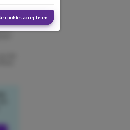
le cookies accepteren
te
ten of
 auto-
oor alle
 iPhone
jke
 een