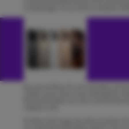
is het toestel opvallend stevig met de nieuwste ge
smartphoneglas. Zo is je nieuwe smartphone stee
Net zoals de iPhone 15-serie, beschikken ook dez
midden van het scherm waar je belangrijkste meld
Met één klik bekijk je de scores van je favoriete t
volgende vlucht.
De iPhone 16 Pro gaat nog verder qua design. Het 
inch Super Retina XDR display. Mag het voor jou 