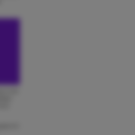
r
an in het
ijken.
an je
roter 6,3