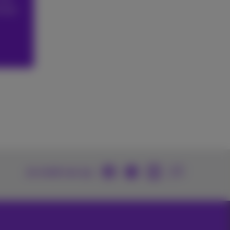
 #web
Je vindt ons op