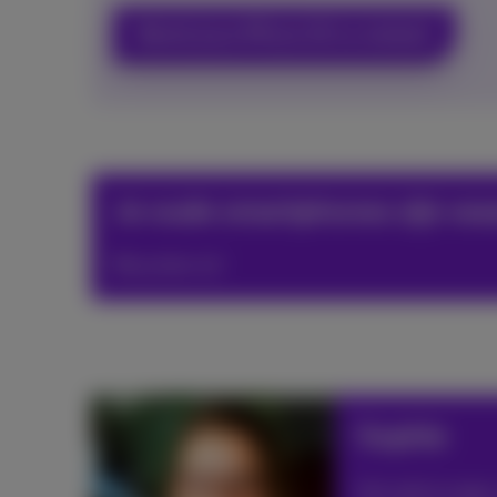
Bestel jouw iPhone 16 nu meteen!
Je oude smartphones zijn wa
Recycleer ze!
Sophie
Het web en apps, 