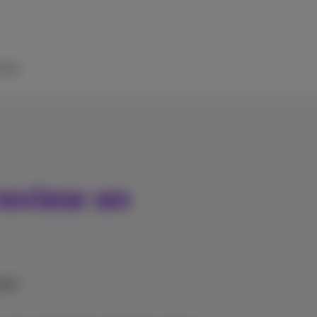
ulp
review en
ngen