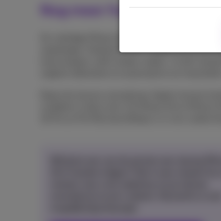
Nog meer functies en nieu
De volledige iPhone 16-serie is uitgerust met ess
waarborgen. Dankzij de SOS-noodfunctie kan je b
hulp inroepen, zelfs zonder mobiel- of wifi-netw
ongeluk detecteren en automatisch om hulp belle
Naast de nieuwe cameraknop ‘Apple Camera Control
modellen in deze serie. De iPhone 16 en iPhone 16 
16 Pro en Pro Max beschikbaar is in vier unieke kl
Wil jij als een van de eersten een nieuwe iPh
16 in handen krijgen? Dat is zeer simpel! Ga 
meteen naar onze webshop om je nieuwe
smartphone te pre-orderen. Hij wordt zo sne
mogelijk bij je bezorgd.