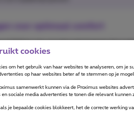
gen voor optimaal comfort
mme A18 Bionic-chip, voor ultiem gebruiksgemak. Dat is ond
uikt cookies
 van zijn voorganger, de iPhone 15. De enorm energiezuinige 
foto- en videofeatures, waaronder de cameraregelaar, en soe
one.
kies om het gebruik van haar websites te analyseren, om je su
vertenties op haar websites beter af te stemmen op je mogeli
 het gamen. In combinatie met de krachtige batterij geniet je
en volle batterij tot wel 22 uur video’s afspelen. Dankzij de 
oximus samenwerkt kunnen via de Proximus websites adverte
kkelijker opladen!
en sociale media advertenties te tonen die relevant kunnen zi
ust met een nog krachtigere batterij waarmee je tot wel 27 u
als je bepaalde cookies blokkeert, het de correcte werking v
lfs nog een schepje bovenop, waardoor je tot wel 33 uur vide
t ongekende energiezuinige prestaties.