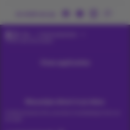
Je vindt ons op
Blog
Hulp & oplossingen
TikTok video downloaden
Onze applicaties
Nieuwtjes direct in je inbox
Ontdek de laatste infos, promoties of aanbiedingen heet van
de naald