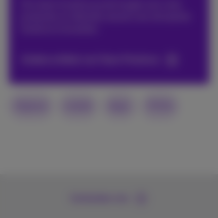
Ons team houdt je op de hoogte over onze
producten en diensten alsook over de laatste
trends en innovaties.
Andere artikels van Team Proximus
Digitaal
mobiel
Apps
TikTok
Contacteer ons