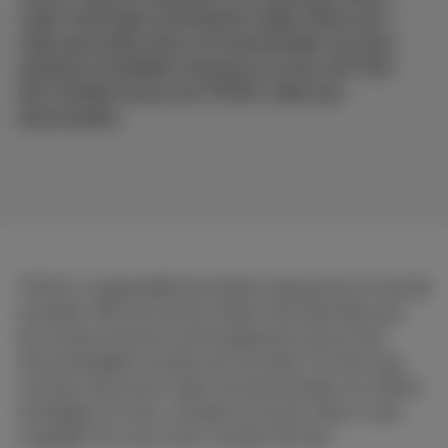
vindt, heeft geen introductie nodig. Heb je een
video gevonden die je wil downloaden om hem
opnieuw te bekijken wanneer je maar wil? Dat
kan! Ontdek hoe je een TikTok-video kan
downloaden.
TikTok is ongetwijfeld de ideale toepassing om de tijd
te doden. Met het aantal video's dat elke dag naar
dit sociale netwerk wordt geüpload, kan je uren
inhoud bekijken zonder je te vervelen. Er komt een
moment dat je een video wil downloaden om offline
te bekijken of naar vrienden te sturen. Maar is dat
mogelijk? En zo ja, hoe? Je leest het hier.