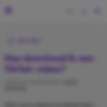
Alle artikels
Hoe download ik een
TikTok-video?
Gepubliceerd op 18/12/2024 in
Hulp &
oplossingen
TikTok, waar je miljoenen verschillende video's