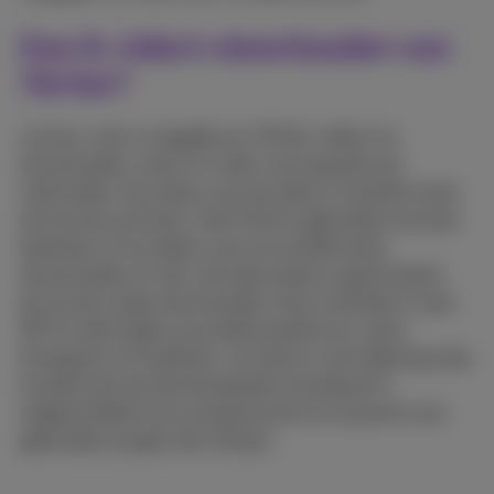
Kan ik video's downloaden van
TikTok?
Ja hoor, het is mogelijk om TikTok-video's te
downloaden, maar er is één voorwaarde aan
verbonden. De auteur van de video in kwestie moet
de functie activeren. Alle TikTok-gebruikers kunnen
beslissen of ze video's van hun profiel laten
downloaden of niet. Als deze optie is geactiveerd,
kan je een video downloaden, hem omzetten in een
GIF en zelfs delen op andere platforms, zoals
Instagram of Facebook. Je moet er ook rekening mee
houden dat de downloadoptie standaard is
uitgeschakeld voor privéaccounts en accounts van
gebruikers jonger dan 16 jaar.