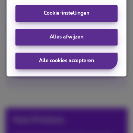
te bieden heeft, heb je een goed mobiel
abonnement nodig.
Proximus Mobile
biedt
Cookie-instellingen
alles wat je maar wenst! Kies uit
verschillende pakketten, variërend van 5 GB
data tot 100% onbeperkt met natuurlijk
Alles afwijzen
onbeperkt sms'en en belminuten. Aan jou om
het pakket te kiezen dat het beste bij je past.
Alle cookies accepteren
Ontdek Proximus Mobile nu!
Team Proximus