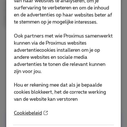
van haar websites te analyseren, om je
publiceren waar je maar wil. Nu een ander scenario:
surfervaring te verbeteren en om de inhoud
je maakt video's op Tiktok en je wil voorkomen of
en de advertenties op haar websites beter af
juist toestaan dat je creaties worden gedownload?
te stemmen op je mogelijke interesses.
Zo doe je dat.
Ook partners met wie Proximus samenwerkt
Open de TikTok-applicatie en ga naar je profiel.
kunnen via de Proximus websites
Klik op de knop "Menu" bovenaan het scherm.
advertentiecookies installeren om je op
andere websites en sociale media
Ga dan naar het gedeelte "Instellingen en
advertenties te tonen die relevant kunnen
privacy".
zijn voor jou.
Kies "Privacy" en vervolgens "Downloaden".
Hou er rekening mee dat als je bepaalde
Nu hoef je alleen nog maar de optie 'Video's
cookies blokkeert, het de correcte werking
downloaden' te activeren of deactiveren.
van de website kan verstoren
Cookiebeleid
En om te genieten van alle content die TikTok