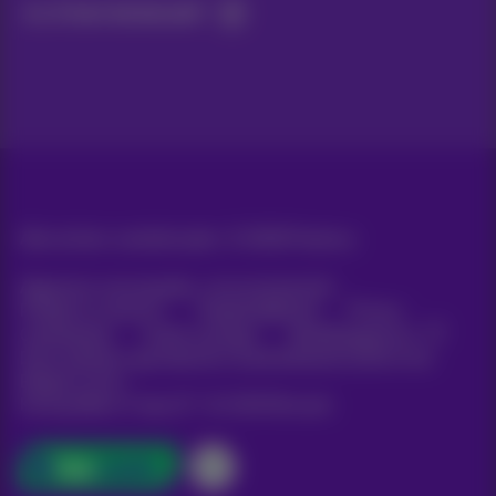
Ja, ik ben benieuwd!
Alle rechten voorbehouden. ©
2026
Proximus
Algemene voorwaarden, consumenteninfo
Prijslijst en tarieven
Toegankelijkheid
Privacy
Cookiebeleid
Cookie manager
Bedrijfsgegevens
Deze website is gecreëerd en wordt beheerd conform het
Belgisch recht.
Koning Albert II-laan 27 - B-1030 Brussel.