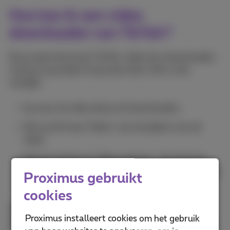
Hoe kan ik een video
downloaden van TikTok?
Nu je weet dat je een TikTok-video kan downloaden,
moet je nog weten hoe je dat doet. Het is niet
moeilijk:
Ga naar de video die je wil downloaden.
Klik op de knop "Delen" aan de zijkant van de
video.
Klik ten slotte op "Video opslaan". Als de knop
niet beschikbaar is, betekent het dat de auteur de
Proximus gebruikt
download niet heeft geautoriseerd.
cookies
Dat is het, je hebt je video kunnen downloaden. Je
Proximus installeert cookies om het gebruik
kan hem nu offline bekijken vanaf je smartphone en