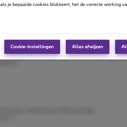
als je bepaalde cookies blokkeert, het de correcte werking v
 hoop echt dat dit goedkomt.”
jn
”
Cookie-instellingen
Alles afwijzen
Al
kwekkend.
e in het oog,” of gewoon juicy drama incoming.
iend
”