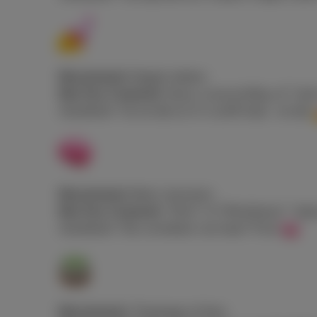
Wat jij denkt:
Nagels lakken
Wat Gen Z bedoelt:
Sassy, onverschillig, of “I don
Voorbeeld
: “Ze zei dat ze m’n outfit haat… ok dan
Wat jij denkt:
Brein, hersenen
Wat Gen Z bedoelt:
"Slim!” of “Mind blown”. Vaak 
Voorbeeld
: “Die comeback van haar? Pure
"
Wat jij denkt:
Theekopje of thee.