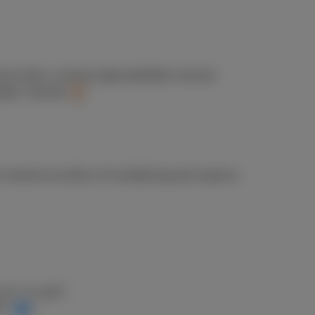
t te doen, sociaal ongemakkelijk moment.
hatje’ noemde
”
extreme emoties of overdrijving aan te geven.
an "no cap")
ft?
»