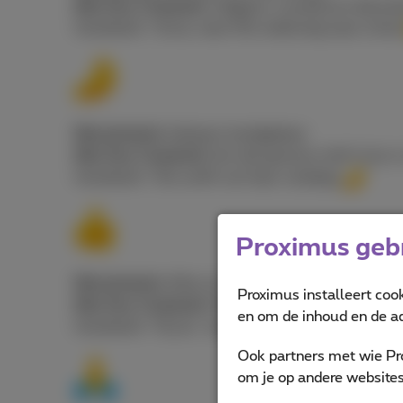
Wat Gen Z bedoelt:
Uitgeput, overdreven dramatis
Voorbeeld: “Amai, weer file onderweg naar schoo
Wat jij denkt:
Italiaans handgebaar
Wat Gen Z bedoelt:
Iets dat gewoon chef’s kiss is
Voorbeeld: “Die outfit van haar vandaag
”
Proximus gebr
Wat jij denkt:
Alles ok.
Proximus installeert coo
Wat Gen Z bedoelt:
Passief-agressief of ongemak
en om de inhoud en de ad
Voorbeeld: “Hij zei: ‘we praten later wel’
” = a
Ook partners met wie Pr
om je op andere websites 