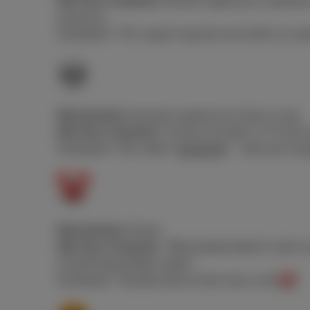
Wat Gen Z bedoelt:
Passief-agressieve ondertoon
sarcasme.
Voorbeeld: “Tof, mag ik nog eens een half uur w
Wat jij denkt:
Iemand is gestorven of iets is eng
Wat Gen Z bedoelt:
“Ik lach me dood” of “ik kan 
Voorbeeld: “Die video?
” = dat was zó g
Wat jij denkt:
Clown
Wat Gen Z bedoelt:
“Wat jij deed/dacht is dom/o
zichzelf belachelijk maken.
Voorbeeld: “Hij dacht dat ze hem leuk vond
”