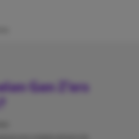
ulp
elen Gen Z’ers
?
ngen
el je je soms compleet verloren in de