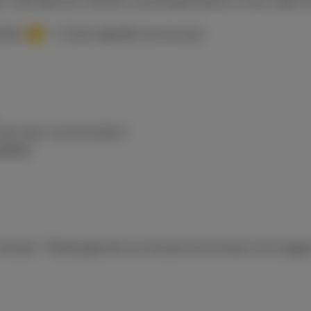
, vaak gebruikt wanneer iemand geïrriteerd is of iets zegt m
achten
” = ik ben eigenlijk not amused.
niet meer van het lachen”.
rappig.
nnozel.” Wordt gebruikt om iemand uit te lachen of te zegge