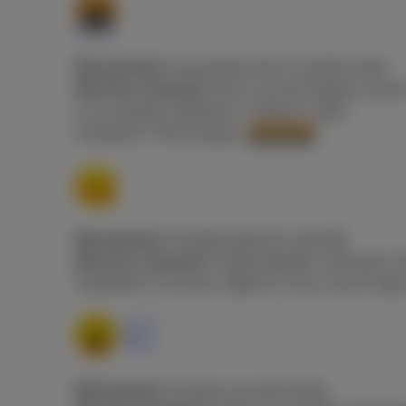
Wat jij denkt:
Iemand die huilt of verdriet heeft
Wat Gen Z bedoelt:
Komt van het Engelse woord 
is zó schattig” betekenen. Context is alles.
Voorbeeld: “Deze puppy’s
”
Wat jij denkt:
Smeltend gezicht, letterlijk
Wat Gen Z bedoelt:
Ongemakkelijk, awkward, of i
Voorbeeld
: “Ik zei per ongeluk ‘ik hou van je’ teg
Wat jij denkt:
Zuchten van opluchting