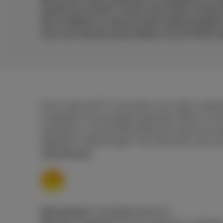
wereld van emoji’s? Je bent niet alleen. Emoji’s
Gen Z hebben ze vaak een heel andere betekenis 
we in het nieuwe emoji-alfabet van de TikTok-g
Gen Z zegt wat?!’ is onze gids voor ouders, leer
meepraten met de jongere generatie. Want om Gen 
razendsnel, voornamelijk dankzij de trends op soc
dagelijkse uitdrukkingen? Lees dan zeker ook on
uitdrukkingen
.
Wat jij denkt:
Vriendelijke glimlach