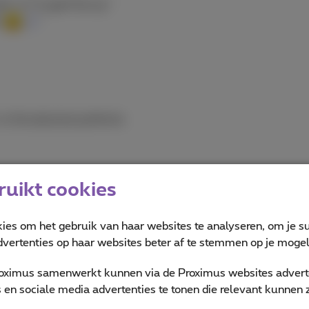
h, of “ik geef het op.”
l
”
 of de absolute perfectie.
uikt cookies
kies om het gebruik van haar websites te analyseren, om je su
kelijk akkoord gaan.
vertenties op haar websites beter af te stemmen op je mogeli
uwch.
oximus samenwerkt kunnen via de Proximus websites adverte
en sociale media advertenties te tonen die relevant kunnen zi