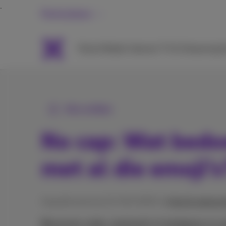
Particulieren
Packs
Mobiel
Internet
TV & Streaming
H
Alle artikels
No cap: Wat bedo
met al die emoji’s
Gepubliceerd op 01/09/2025 in
Hulp & oplossi
Ben je een ouder, leerkracht of werkgever en vo