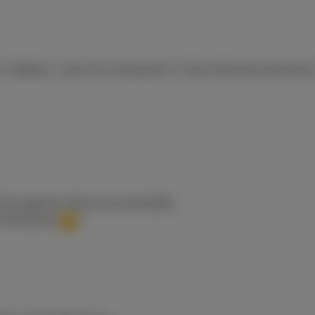
“sobbing”, maar kan ook gewoon “ik ben helemaal obsessed” 
ets gênants dat je net overleefde.
en de barista
».