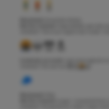
Wat jij denkt:
Iemand die stilstaat.
Wat Gen Z bedoelt:
Ongemakkelijk, geen idee wa
Voorbeeld
: “Toen ik per ongeluk haar moeder ‘sc
Combinatie van emoji’s:
vaak samen gebruikt om 
Voorbeeld
: “Die roast was
”
Wat jij denkt:
Petje
Wat Gen Z bedoelt:
Leugen / onwaarheid (komt v
Voorbeeld
: “Hij zegt dat hij 1 miljoen volgers hee