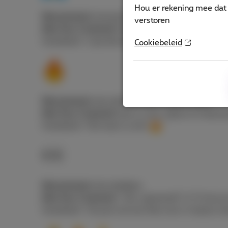
Hou er rekening mee dat 
Wat jij denkt:
Iemand die aan het bidden is.
verstoren
Wat Gen Z bedoelt:
Dankbaarheid, of gewoon: “ik
Voorbeeld: “Laat die toets alstublieft makkelijk zi
Cookiebeleid
Wat jij denkt:
Iets dat letterlijk in brand staat.
Wat Gen Z bedoelt:
Iets is cool, stijlvol of indru
Voorbeeld: “Die track is echt
”
Wat jij denkt:
Iets bekijken.
Wat Gen Z bedoelt:
“Oei, spannend!” of “ik hou j
Voorbeeld: “Ze post net een foto met z’n beste vr