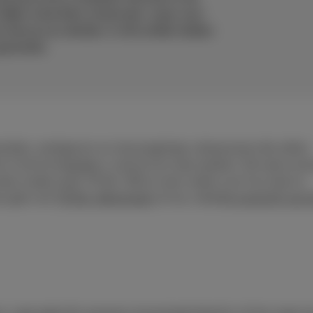
 lijken misschien universeel, maar voor
dan je zou denken. In dit artikel duiken
eneratie.
krachten, werkgevers en nieuwsgierige volwassenen die willen
Z écht te begrijpen, moet je hun taal spreken. Die taal evol
iale media zoals TikTok. Wil je meer weten over hun taal en
ze gids met
TikTok-afkortingen
of ons volledig
overzicht van 