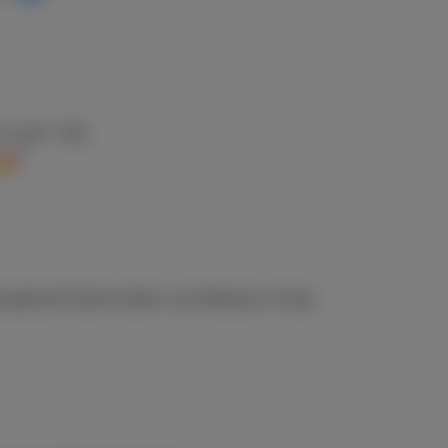
’t care” vibe
"
gebruikt bij het delen van lifehacks of tips.