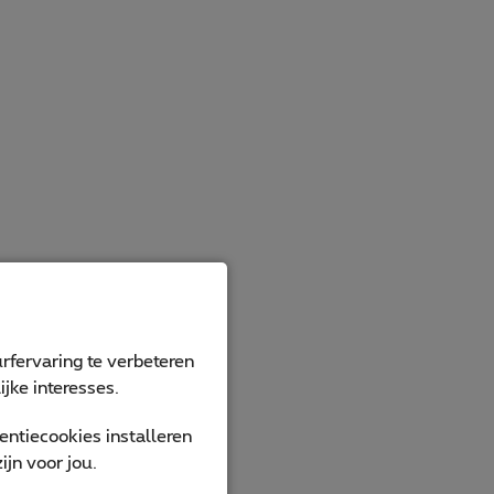
rfervaring te verbeteren
jke interesses.
ntiecookies installeren
jn voor jou.