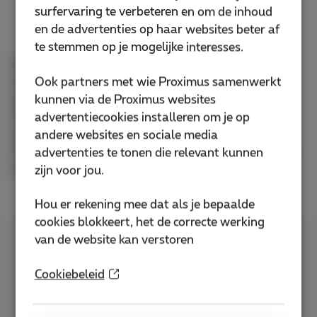
Tik vervolgens op “een kaart toevoegen” en vul
surfervaring te verbeteren en om de inhoud
alle gevraagde gegevens in.
en de advertenties op haar websites beter af
te stemmen op je mogelijke interesses.
Nu kan je je smartphone gebruiken om contactloos
te betalen bij elke aankoop. Belangrijk om te weten:
Ook partners met wie Proximus samenwerkt
je hoeft je kaart maar één keer in te stellen op één
kunnen via de Proximus websites
toestel, want deze wordt automatisch
advertentiecookies installeren om je op
gesynchroniseerd met al je andere iOS-apparaten.
andere websites en sociale media
Om te betalen houd je simpelweg je toestel dicht bij
advertenties te tonen die relevant kunnen
de betaalterminal. Eenvoudiger kan niet!
zijn voor jou.
Hou er rekening mee dat als je bepaalde
cookies blokkeert, het de correcte werking
Zoals we al zeiden, kan je Apple Pay alleen
van de website kan verstoren
gebruiken als je verbinding hebt met
internet. Je hebt dus een goed mobiel
Cookiebeleid
abonnement nodig om altijd verbonden te
zijn! Denk daarom aan
Proximus Mobile
. Kies