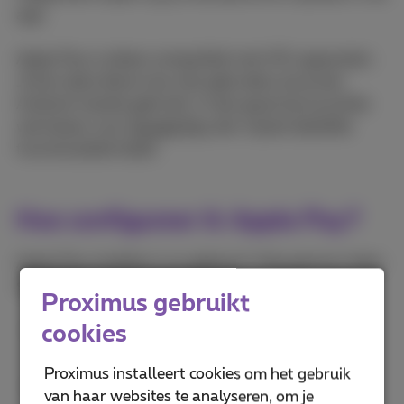
app.
Apply Pay is alleen compatibel met iOS-apparaten.
Je kan deze dienst dus niet gebruiken als je een
Android-toestel gebruikt. In dat geval kan je echter
wel kiezen voor
Google Pay
dat vrijwel dezelfde
functionaliteit biedt.
Hoe configureer ik Apple Pay?
Apple Pay instellen is zo gebeurd. Volg gewoon deze
stappen:
Proximus gebruikt
Open de instellingen op je iOS-apparaat, je
cookies
iPhone of je iPad.
Proximus installeert cookies om het gebruik
Ga naar “kaarten en betalingen”.
van haar websites te analyseren, om je