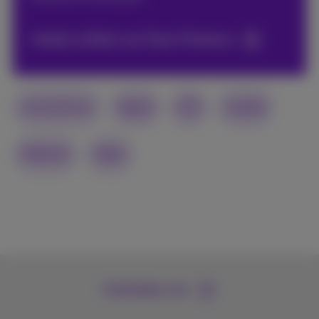
Andere artikels van Team Proximus
smartphone
Apple
iOS
mobiel
Digitaal
Apps
Contacteer ons