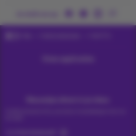
Je vindt ons op
Blog
Hulp & oplossingen
Apple Pay
Onze applicaties
Nieuwtjes direct in je inbox
Ontdek de laatste infos, promoties of aanbiedingen heet van
de naald
Ja, ik ben benieuwd!