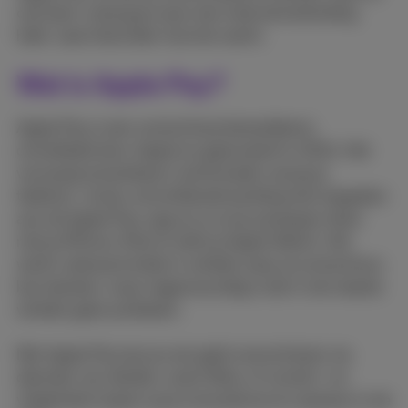
ook bent, zolang je maar een internetverbinding
hebt. Lees hieronder hoe het werkt.
Wat is Apple Pay?
Apple Pay is een contactloze betaaldienst,
ontwikkeld door Apple en gelanceerd in 2014. Het
vervangt je bankkaart rechtstreeks vanop je
telefoon. Je kan verschillende bankkaarten koppelen
aan de Apple Pay-app en zo al je aankopen doen
met je iPhone, iPad of zelfs je Apple Watch. Het
werkt uiteraard enkel in winkels waar je contactloos
kan betalen, maar tegenwoordig is dat in de meeste
winkels geen probleem.
Met Apple Pay kan je ook geld overschrijven via
diensten van derden, zoals Wise, of concert- en
vliegtickets kopen op je smartphone en opslaan in de