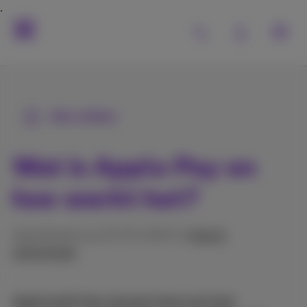
Alle artikels
Wat is Apple Pay en
hoe werkt het?
Gepubliceerd op 20/01/2025 in
Hulp &
oplossingen
Apple heeft door de jaren heen een heel