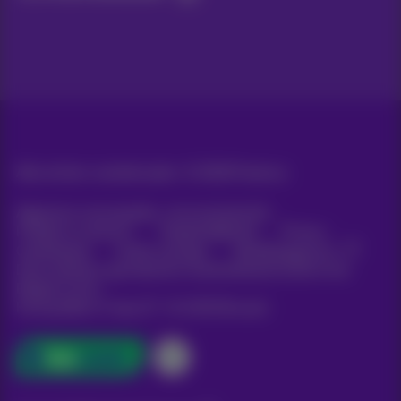
Alle rechten voorbehouden. ©
2026
Proximus
Algemene voorwaarden, consumenteninfo
Prijslijst en tarieven
Toegankelijkheid
Privacy
Cookiebeleid
Cookie manager
Bedrijfsgegevens
Deze website is gecreëerd en wordt beheerd conform het
Belgisch recht.
Koning Albert II-laan 27 - B-1030 Brussel.