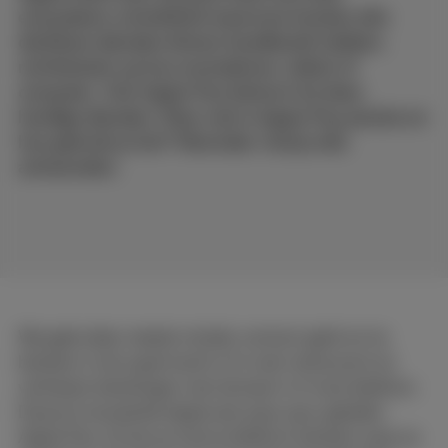
ecosysteem ontwikkeld waarmee klanten alle
denkbare diensten binnen handbereik hebben,
rechtstreeks op hun smartphone, tablet of
computer. Ook Apple Pay behoort tot deze
handige diensten. Maar wat is Apple Pay precies en
hoe gebruik je het? Hieronder vind je alle
antwoorden.
We gebruiken steeds minder contant geld om te
betalen in de supermarkt of in een restaurant en
verkiezen betalingen met de kaart of onze telefoon.
Daarom lanceerde Apple een paar jaar geleden
Apple Pay. Zo kan je met je telefoon betalen waar je