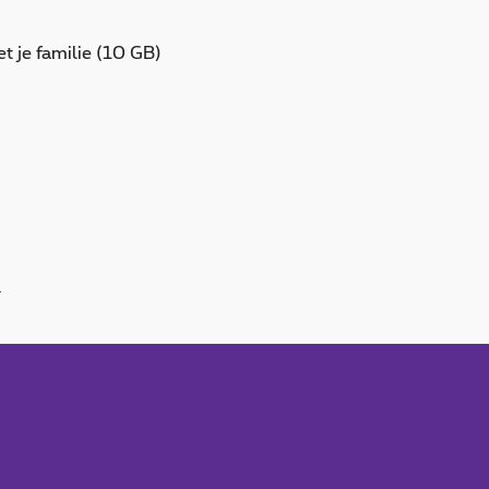
 je familie (10 GB)
.