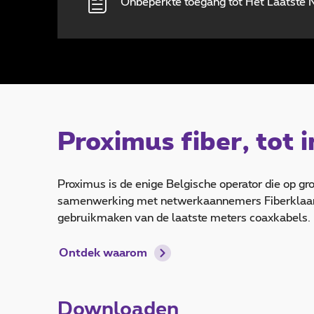
Onbeperkte toegang tot Het Laatste N
Proximus fiber, tot 
Proximus is de enige Belgische operator die op grot
samenwerking met netwerkaannemers Fiberklaar, U
gebruikmaken van de laatste meters coaxkabels. Dit
Ontdek waarom
Downloaden