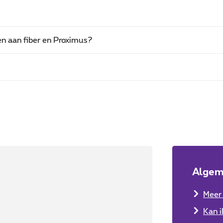
en aan fiber en Proximus?
Algem
Meer 
Kan i