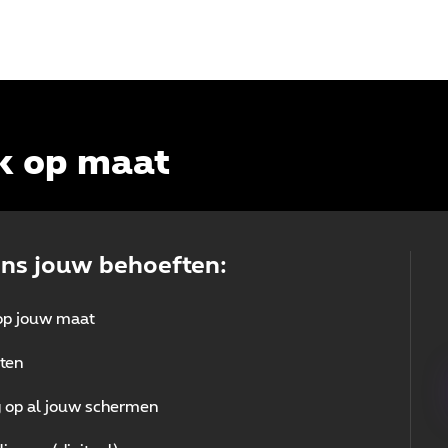
ck op maat
ens jouw behoeften:
 op jouw maat
ten
g op al jouw schermen