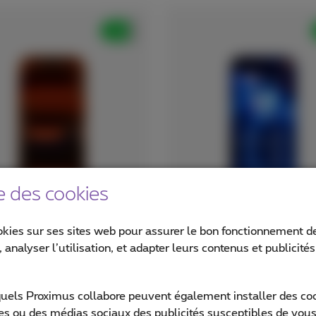
e des cookies
pple iPhone 17 Pro
Xiaomi 17 Ultra
okies sur ses sites web pour assurer le bon fonctionnement de
256 GB
512 GB
 analyser l’utilisation, et adapter leurs contenus et publicité
371
164
€
€
€ 1 099,17
,07
€ 1 239,66
,
avec abonnement
avec abonnement
quels Proximus collabore peuvent également installer des cook
ites ou des médias sociaux des publicités susceptibles de vous