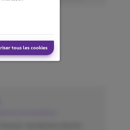
riser tous les cookies
nt avec service premium
c Payworld + des réductions exclusives