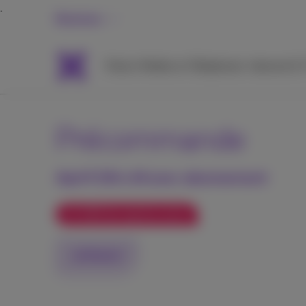
Business
Packs
Mobile et Téléphonie
Internet &
Précommande
Apd € 164,46 avec abonnement
+€ 100 de reprise extra
Je fonce !