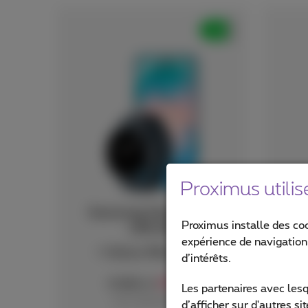
Proximus utilis
Samsung Galaxy S26
A
Proximus installe des co
256 GB
expérience de navigation,
+ Galaxy Watch8 LTE
d’intérêts.
7
€
€ 826,44
,44
Les partenaires avec les
avec abonnement
d’afficher sur d'autres s