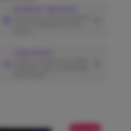
Smartphone + abonnement
Découvrez nos offres avantageuses
sur les smartphones pour votre
business.
La fibre Proximus
Profitez de l’Internet le plus rapide
de Belgique, grâce à la technologie
la plus récente!
Promo web