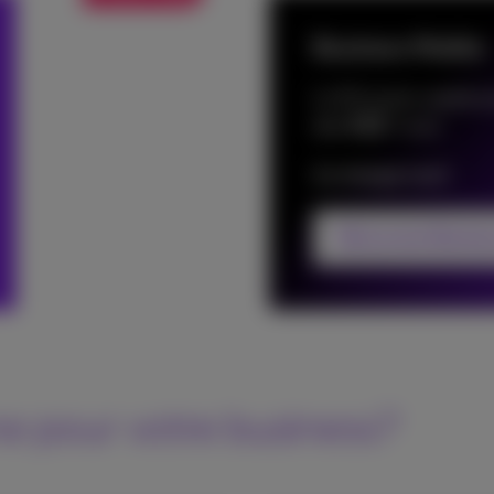
Business Mobile
La 5G la plus rapide p
12
€
dès
/mois
Ça change tout!
Découvrez Busine
e pour votre business?