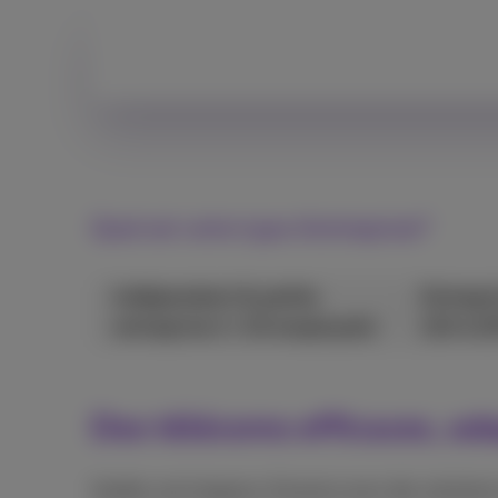
Quel est votre type d'entreprise?
Indépendant & petite
Entrepr
entreprise (< 10 employés)
(10 à 2
Des télécoms efficaces, ada
Gardez une longueur d’avance avec des solutions in