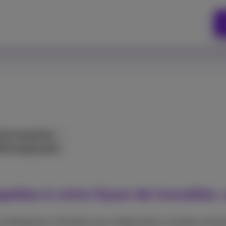
ise moyenne
00 employés)
ptées à votre façon de travailler,
telligentes et flexibles pour indépendants et petites entrepr