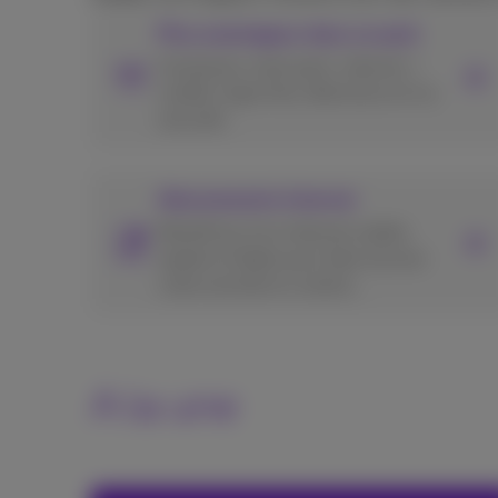
Plus avantageux dans un pack
Composez votre pack: internet +
mobile, ligne fixe, télévision et/ou
sécurité.
Abonnements Internet
Bénéficiez d’un Internet stable,
rapide et fiable pour faire tourner
votre activité en continu.
A la une