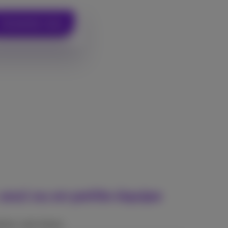
Connectez-vous
 seul ou en petite équipe
ises, sans tracas.