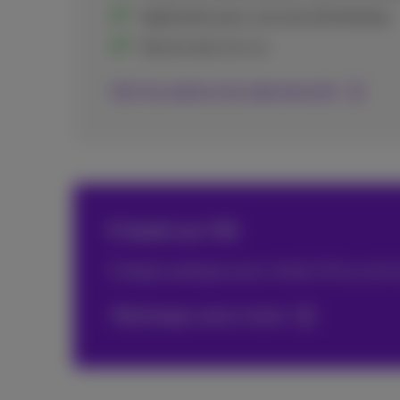
Application pour une sécurité étendue
Service tout-en-un
Voir les options de cybersécurité
E-book sur l'IA
5 étapes pratiques pour mettre l’IA au servi
Téléchargez votre e-book