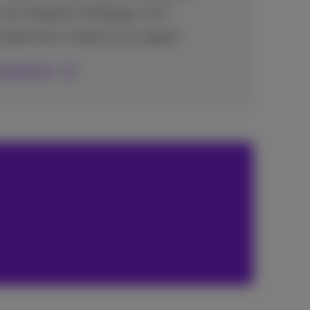
avec helpdesk en Belgique , 24/7
s paiements, en ligne ou en magasin
e paiement