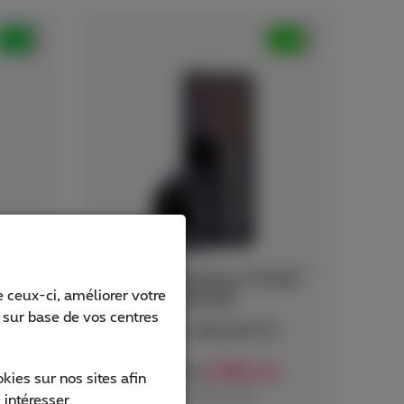
Samsung Galaxy Z Fold7
 ceux-ci, améliorer votre
256 GB
s sur base de vos centres
+ Galaxy Watch8 LTE
46
164
€
€ 1 735,53
,46
ies sur nos sites afin
avec abonnement
 intéresser.