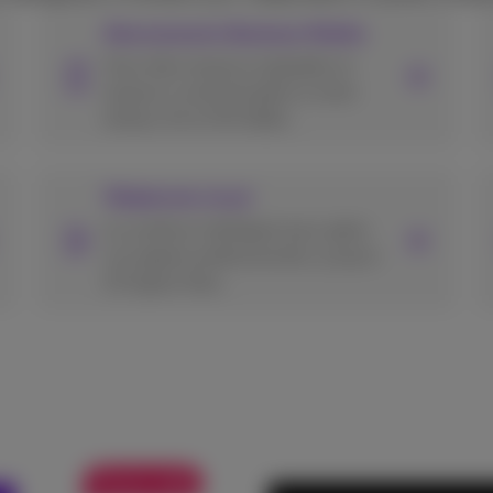
Abonnements Business Mobile
Vous êtes toujours joignable et
toujours connecté grâce à notre
réseau 4G et 5G fiable.
Téléphonie cloud
Le système intelligent pour gérer
vos appels professionnels, jusqu'à
10 lignes fixes.
Promo web