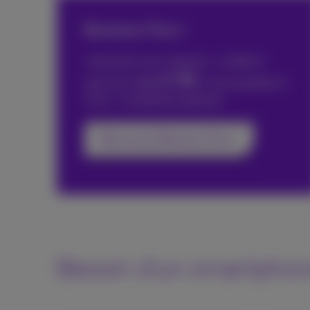
Business Flex+
votre pack avec internet + mobile à
51
€
partir de
€ 86
/mois pendant 6
mois + installation gratuite
Découvrez Business Flex+
Besoin d'un smartphon