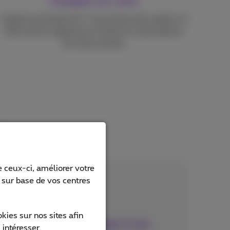
Comptez sur nous
Support prioritaire 24/7 assuré par des experts et
intervention rapide pour limiter les interruptions
de votre activité.
ions
 ceux-ci, améliorer votre
s sur base de vos centres
ies sur nos sites afin
Adaptez votre réseau à vos
 intéresser.