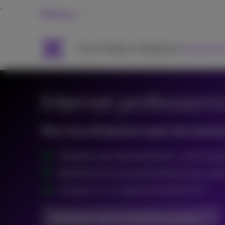
Business
Packs
Mobile et Téléphonie
Internet &
Internet profession
Pour les entreprises ayant des besoin
Travaillez sans ralentissements, même à plu
Bénéficiez d'une sécurité renforcée pour votre
Comptez sur un support prioritaire 24/7
Demander votre consultation gratuite