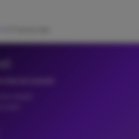
 TV
ICT Solutions
Aide
nel
s internet avancés
sieurs équipes
 activité