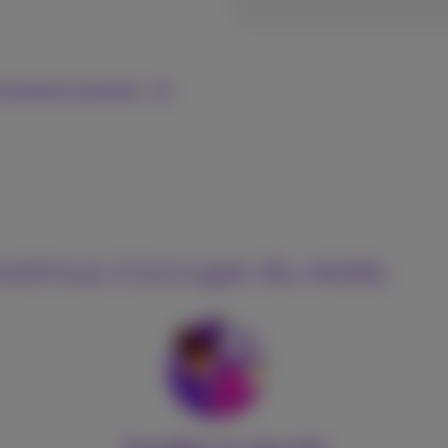
sultation gratuite
roximus s'occupe du reste.