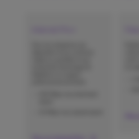
Internet Pro+
Fib
Pour les entreprises qui
Parfai
dépendent d'une connexion
utili
stable au quotidien et qui
outils
recherchent davantage de
les ap
fiabilité et un support
1 
professionnel prioritaire.
50
100 Mbps max download
speed
40 Mbps max upload speed
Plus 
Plus sur Internet Pro+