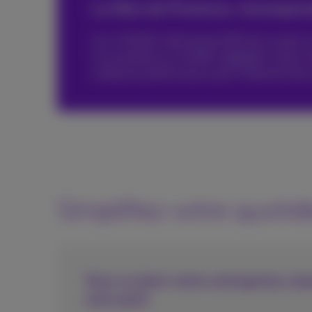
La fibre de Proximus: récompens
Les 4 forfaits internet par fibre de ce pac
son excellence en 2026:
Ookla®
l’a élue i
meilleure performance pour l'internet fixe 
Simplifiez votre quotid
Tout ce dont votre entreprise a b
seul pack