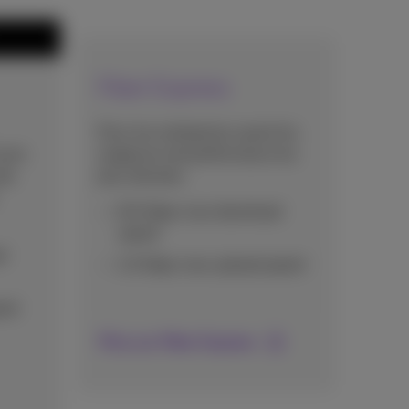
Fiber Express
Pour les entreprises ayant les
 avec
exigences de performance les
des
plus élevées.
8,5 Gbps max download
speed
d
1,5 Gbps max upload speed
eed
Plus sur Fiber Express