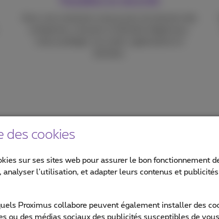
Travaillez en sécurité
Avec une connexion conçue pour les besoins des
entreprises, incluant un firewall intégré pour
mieux protéger vos outils, applications et
données.
e votre activité avec nos opt
e des cookies
okies sur ses sites web pour assurer le bon fonctionnement de
 analyser l’utilisation, et adapter leurs contenus et publicité
quels Proximus collabore peuvent également installer des cook
Restez protégé contre les
ites ou des médias sociaux des publicités susceptibles de vous