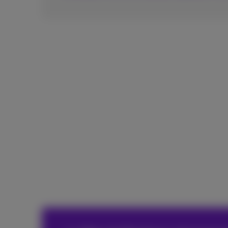
Vous êtes intéressé ? Bénéficiez 
Un Business Partner dédié vous aide à chois
activité et à vos besoins.
Demander votre consultation gratuite