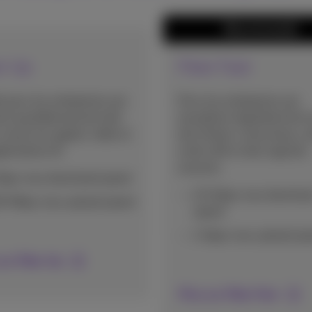
Recommandé
er Up
Fiber Fast
t pour les entreprises qui
Pour les entreprises qui
sent quotidiennement des
travaillent régulièrement
 cloud, les appels vidéo et
des fichiers volumineux, 
plications IA.
outils d'IA et des logiciels
avancés.
Gbps max download speed
2,5 Gbps max downloa
0 Mbps max upload speed
speed
1 Gbps max upload sp
sur Fiber Up
Plus sur Fiber Fast