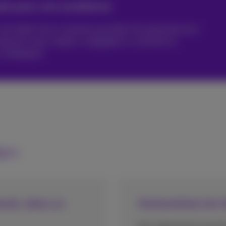
ée pour son excellence
k sont dotés d'une connexion par fibre récompensée pour
nternet le plus rapide, et
nPerf®
lui a attribué la
en Belgique!
ien
esoin, dans un
Automatisez les t