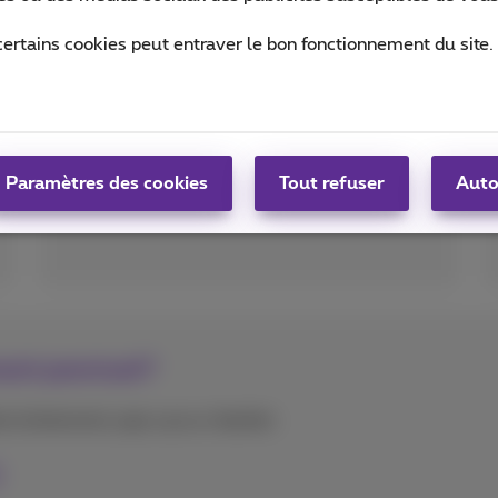
cybermenaces
certains cookies peut entraver le bon fonctionnement du site.
Protégez vos collaborateurs, vos
appareils et votre connexion internet
contre les cyberattaques.
Découvrez nos options de
Paramètres des cookies
Tout refuser
Auto
sécurité
ment ponctuel?
tre événement, pop-up ou chantier.