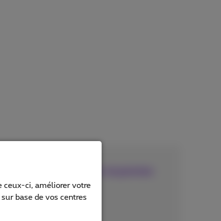
g pour les entreprises moyennes
 ceux-ci, améliorer votre
yés
s sur base de vos centres
fs par pays