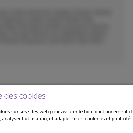
pre, Croatie, Danemark, Espagne, Estonie, Finlande,
uadeloupe, Hongrie, Irlande, Islande, Italie,
, Malte, Martinique (Antilles Françaises), Mayotte,
ne, Portugal, Réunion (La), République tchèque,
ntilles Françaises), Saint Martin, Saint-Marin,
e des cookies
ndants et petites
Tarifs de roamin
okies sur ses sites web pour assurer le bon fonctionnement de
De 10 à 200 emplo
 analyser l’utilisation, et adapter leurs contenus et publicité
Découvrez les tari