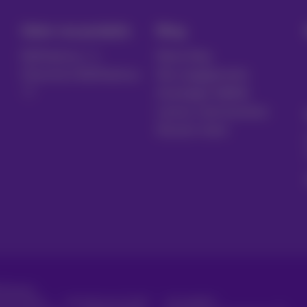
Gérer vos produits
Blog
MyProximus
News blog
S'inscrire à MyProximus
Nos engagements
Avantages fidélité
Lancez votre business
Devenir client
Proximus
consommateur
Liste des prix et tarifs
Accessibilité