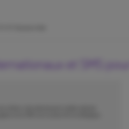
 TV
ICT Solutions
Aide
ternationaux et SMS pou
ez utiliser votre abonnement mobile national
pels et les SMS vers la Zone UE et la Belgique.