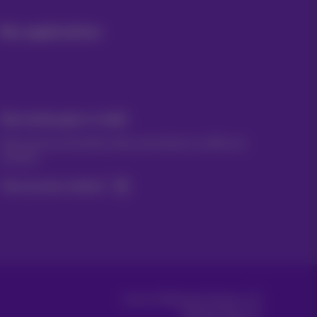
Nos applications
Vos actus par e-mail
Découvrez les dernières infos, promotions ou offres du
moment
Oui, je suis curieux!
Carrier & Wholesale Solutions
Proximus Group