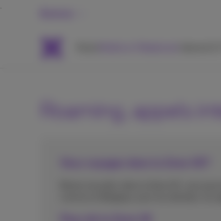
Business
Packs
Mobile et Téléphonie
Internet &
Roaming, appels in
Vous voyagez dans la Zone UE?
Bonne nouvelle: dans la Zone UE, vous pouv
comme en Belgique, pour les données, les ap
Pays de la Zone UE