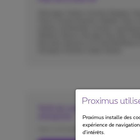
Allemagne, Andorre, Autriche, Bulgarie, Chy
France, Guyane française, Gibraltar, Grèce, G
Lettonie, Liechtenstein, Lituanie, Luxembourg
Moldavie, Monaco, Norvège, Pays-Bas, Polog
Roumanie, Royaume-Uni, Saint Barthélemy (A
Slovaquie, Slovénie, Suède, Ukraine.
Proximus utilis
Tarifs de roaming pour les indépe
entreprises
Proximus installe des co
expérience de navigation,
Avec 1 à 9 employés
d’intérêts.