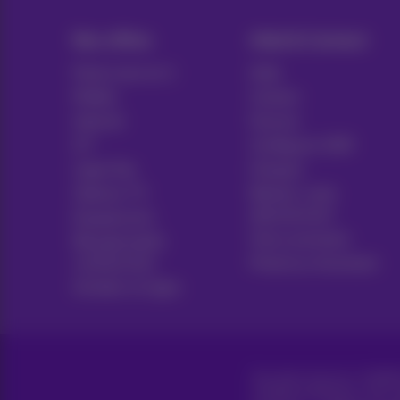
Nos offres
Aide & Contact
Packs tout en 1
Aide
Mobile
Contact
Internet
Facture
ICT
Configurer GSM
Ligne fixe
Hotspot
Options TV
Résilier votre
abonnement
Equipement
Voice assistant
Récapitulatifs
contractuels
Proximus Assistant
Acheter en ligne
Tous droits réservés. ©
2026
Conditions générales, info 