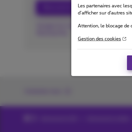
Les partenaires avec les
Découvrez les tarifs par pays
d’afficher sur d'autres s
Voyagez hors des pays de la Zone UE avec 
Attention, le blocage de 
Roaming Pass
Gestion des cookies
Contactez-nous
Abonnements GSM
Abonnements mobiles