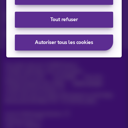
Vos actus par e-mail
Découvrez les dernières infos, promotions ou offres du
Tout refuser
moment
Oui, je suis curieux!
Autoriser tous les cookies
Tous droits réservés. ©
2026
Proximus
Conditions générales, info consommateur
Liste des prix et tarifs
Accessibilité
Vie privée
Politique de gestion des cookies
Cookie manager
Coordonnées de l’entreprise
Ce site a été créé et est géré conformément au droit belge.
Boulevard du Roi Albert II 27 - B-1030 Bruxelles.
Carrier & Wholesale Solutions
Proximus Group
Jobs
|
Sitemap