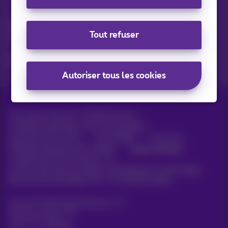
Vos actus par e-mail
Découvrez les dernières infos, promotions ou offres du
Tout refuser
moment
Oui, je suis curieux!
Autoriser tous les cookies
Tous droits réservés. ©
2026
Proximus
Conditions générales, info consommateur
Liste des prix et tarifs
Accessibilité
Vie privée
Politique de gestion des cookies
Cookie manager
Coordonnées de l’entreprise
Ce site a été créé et est géré conformément au droit belge.
Boulevard du Roi Albert II 27 - B-1030 Bruxelles.
Carrier & Wholesale Solutions
Proximus Group
Jobs
|
Sitemap