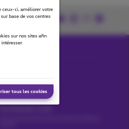
 ceux-ci, améliorer votre
s sur base de vos centres
rouvez-nous sur
ies sur nos sites afin
 intéresser.
Nos applications
riser tous les cookies
Vos actus par e-mail
Découvrez les dernières infos, promotions ou offres du
moment