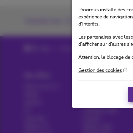
Proximus installe des co
expérience de navigation,
Contactez-nous
d’intérêts.
Les partenaires avec les
d’afficher sur d'autres s
Blog
Toutes les News
Attention, le blocage de 
Gestion des cookies
Nos offres
Aide & Contact
Packs tout en 1
Aide
Mobile
Contact
Internet
Facture
ICT
Configurer GSM
Ligne fixe
Hotspot
Options TV
Résilier votre