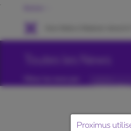
Business
Packs
Mobile et Téléphonie
Internet &
Toutes les News
Filtrer les news par :
Catégories
Proximus utilis