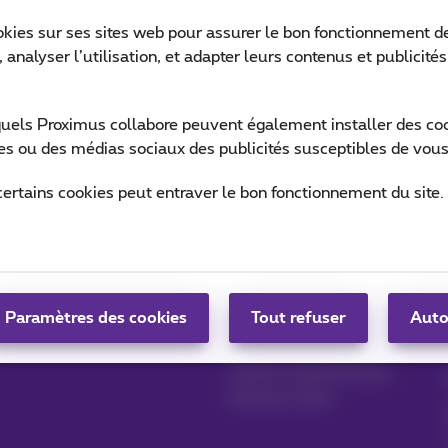
okies sur ses sites web pour assurer le bon fonctionnement de
 analyser l’utilisation, et adapter leurs contenus et publicité
Ret
quels Proximus collabore peuvent également installer des cook
ites ou des médias sociaux des publicités susceptibles de vous
certains cookies peut entraver le bon fonctionnement du site.
Gérer vos produits
Blog
MyProximus
News blog
Paramètres des cookies
Tout refuser
Auto
S'inscrire à MyProximus
Nos engagements
Avantages fidélité
Lancez votre business
Devenir client