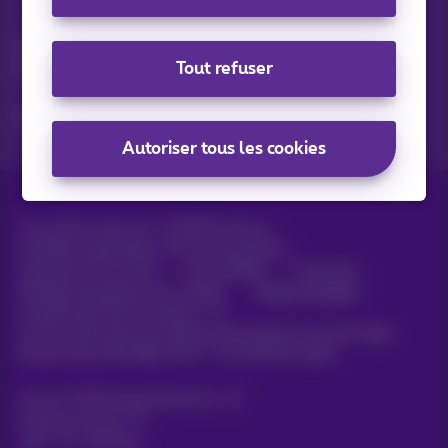
Vos actus par e-mail
Découvrez les dernières infos, promotions ou offres du
Tout refuser
moment
Oui, je suis curieux!
Autoriser tous les cookies
Tous droits réservés. ©
2026
Proximus
Conditions générales, info consommateur
Liste des prix et tarifs
Accessibilité
Vie privée
Politique de gestion des cookies
Cookie manager
Coordonnées de l’entreprise
Ce site a été créé et est géré conformément au droit belge.
Boulevard du Roi Albert II 27 - B-1030 Bruxelles.
Carrier & Wholesale Solutions
Proximus Group
Jobs
|
Sitemap