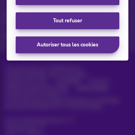
Vos actus par e-mail
Découvrez les dernières infos, promotions ou offres du
Tout refuser
moment
Oui, je suis curieux!
Autoriser tous les cookies
Tous droits réservés. ©
2026
Proximus
Conditions générales, info consommateur
Liste des prix et tarifs
Accessibilité
Vie privée
Politique de gestion des cookies
Cookie manager
Coordonnées de l’entreprise
Ce site a été créé et est géré conformément au droit belge.
Boulevard du Roi Albert II 27 - B-1030 Bruxelles.
Carrier & Wholesale Solutions
Proximus Group
Jobs
|
Sitemap