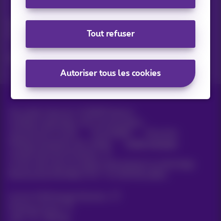
Vos actus par e-mail
Découvrez les dernières infos, promotions ou offres du
Tout refuser
moment
Oui, je suis curieux!
Autoriser tous les cookies
Tous droits réservés. ©
2026
Proximus
Conditions générales, info consommateur
Liste des prix et tarifs
Accessibilité
Vie privée
Politique de gestion des cookies
Cookie manager
Coordonnées de l’entreprise
Ce site a été créé et est géré conformément au droit belge.
Boulevard du Roi Albert II 27 - B-1030 Bruxelles.
Carrier & Wholesale Solutions
Proximus Group
Jobs
|
Sitemap