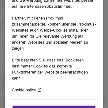
und die Werbung auf seinen Websites besser
auf Ihre Interessen abzustimmen.
Partner, mit denen Proximus
zusammenarbeitet, können über die Proximus-
Websites auch Werbe-Cookies installieren,
um Ihnen für Sie relevante Werbung auf
anderen Websites und sozialen Medien zu
Kostenlose Lieferung
in 2 Tagen
zeigen.
2 Jahre
Garantie
Bitte beachten Sie, dass das Blockieren
14 Tage
um Ihre Meinung zu ändern
bestimmter Cookies das korrekte
Funktionieren der Website beeinträchtigen
Bedingungen
kann.
Kombiniertes Angebot
Allgemeine Bedingungen
Cookie policy
Es gelten die
Allgemeine Bedingungen
und
Preisliste &
Tarife.