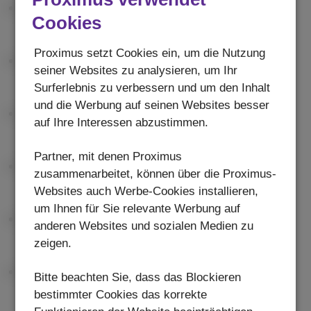
Cookies
Proximus setzt Cookies ein, um die Nutzung
seiner Websites zu analysieren, um Ihr
Surferlebnis zu verbessern und um den Inhalt
und die Werbung auf seinen Websites besser
auf Ihre Interessen abzustimmen.
Partner, mit denen Proximus
zusammenarbeitet, können über die Proximus-
Websites auch Werbe-Cookies installieren,
um Ihnen für Sie relevante Werbung auf
anderen Websites und sozialen Medien zu
zeigen.
Bitte beachten Sie, dass das Blockieren
bestimmter Cookies das korrekte