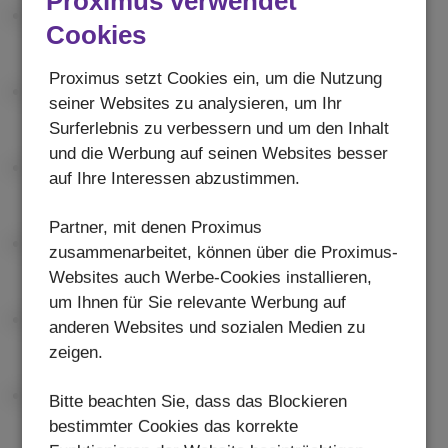
Proximus verwendet
Cookies
Proximus setzt Cookies ein, um die Nutzung
seiner Websites zu analysieren, um Ihr
Surferlebnis zu verbessern und um den Inhalt
und die Werbung auf seinen Websites besser
auf Ihre Interessen abzustimmen.
Partner, mit denen Proximus
zusammenarbeitet, können über die Proximus-
Websites auch Werbe-Cookies installieren,
um Ihnen für Sie relevante Werbung auf
anderen Websites und sozialen Medien zu
zeigen.
Bitte beachten Sie, dass das Blockieren
bestimmter Cookies das korrekte