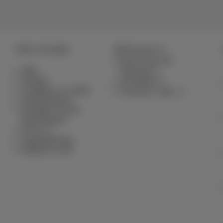
Hilfe & Kontakt
MyProximus
Rechnung und
Hilfe
Nutzung
Kontakt
Anmelden
Configurer un GSM
Proximus+ App
Gesetzentwurf
Kündigen Sie Ihr
Abonnement
Forum
Zugänglichkeit
Partner vor Ort