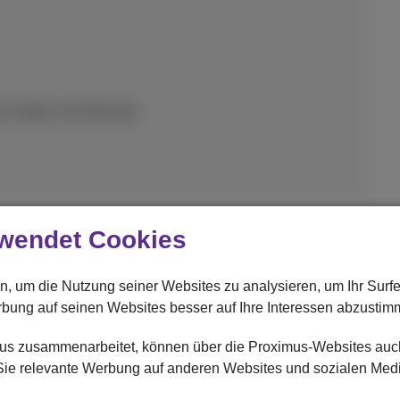
e-Option (24 Monate)
wendet Cookies
n, um die Nutzung seiner Websites zu analysieren, um Ihr Surf
rbung auf seinen Websites besser auf Ihre Interessen abzustim
imus zusammenarbeitet, können über die Proximus-Websites au
r Sie relevante Werbung auf anderen Websites und sozialen Med
t empfohlen: 4.5–22 Watt USB PD.