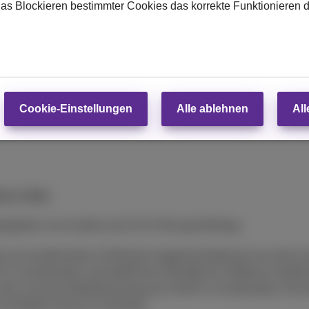
das Blockieren bestimmter Cookies das korrekte Funktionieren 
2 Jahre
Garantie
Cookie-Einstellungen
Alle ablehnen
All
te & Tarife.
piegebühr von Auvibel und 0,15 € Recupel-Beitrag.
je ein kombiniertes 24-Monats-Angebot bestehend aus einem Ge
15 € in Kombination mit DataPhone 500 MB ab 5 €/Monat, Data
oder 3) einem Mobilfunkvertrag ab 19,99 € in Kombination mit
mit Mobile (Flex(+)) Unlimited.