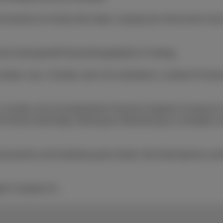
die bereits ein Handy-Abo haben, solange der Vorrat reicht. Da
 das Gerät gemäß Rückzahlungstabelle im Vertrag.
haben, max. 3 Geräte, wenn Sie mindestens 1 anderen Proximus
n. Kunden, die ein kombiniertes Proximus-Angebot in Anspruc
, ist Proximus berechtigt, Zahlung per Überweisung zu verlange
nnements und Auslieferung des Geräts. Alle Informationen und
ple Computer Inc.