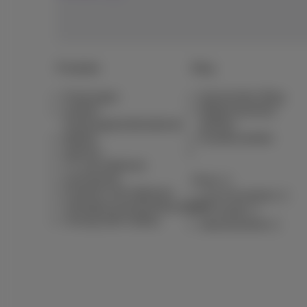
Produkte
Blog
Packungen
Nachrichten-Blog
Andere
Möglicherweise
Packungskombinationen
denken
Mobiel
Kundenvorteile
Internet
TV und Optionen
Ausrüstung
Pickx
Festnetz und Optionen
Live-Fernsehen
Vertragszusammenfassungen
TV-Guide
Umzug oder Aufbau
Abonnements