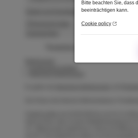
Bitte beachten Sie, dass 
beeinträchtigen kann.
Details zum Energiebedarf Ihres Geräts
Cookie policy
Technische Daten
Zugänglichkeit
Kostenlose Lieferung
in 2 Tagen
Bedingungen
Kombiniertes Angebot
Allgemeine Bedingungen
Es gelten die
Allgemeine Bedingungen
und
Preislis
Die Preise sind inklusive Mehrwertsteuer, Privatko
Angebot gültig vom 03.08.2026 bis zum 01.11.2026 
Special Deal, oder 2) einem Mobilfunkvertrag ab 
15,- €/Monat oder DataPhone 2 GB ab 20 €/Monat; 
ab 35 €. Die DataPhone-Option ist nicht kompatibel 