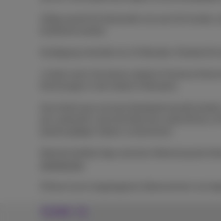
Gültig sowohl für Neukunden als auch für Kunden, 
kombiniert werden.
Kündigung innerhalb von 24 Monaten: Restwert für
1 Gerät, wenn Sie keinen anderen Proximus-Dienst 
Rechnungen in den letzten 6 Monaten).
Das Gerät muss mit einer Bankkarte bezahlt werde
per Lastschrift. Lehnt die Bank die Lastschrift ab
jeweils gültigen Sätzen zu berechnen.
Maximal dreißig Tage zwischen Aktivierung des Abo
proximus.be
.
iPhone ist ein eingetragenes Warenzeichen von Ap
Kontakt