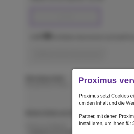
128 GB
99
€
Ab
mit Mobile-Abonnement und DataPhon
Wählen Sie Ihr Abonnement
Über dieses Gerät
Proximus ver
Energieeffizienz-Klasse
Proximus setzt Cookies ei
um den Inhalt und die We
Weitere Details zum Energielabel
Partner, mit denen Prox
installieren, um Ihnen fü
Leistung und Wattzahl
Ladegerät nicht enthalten.Kompatibles Ladegerä