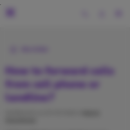
Alle Artikel
How to forward calls
from cell phone or
landline?
Veröffentlicht am 25/03/2022 in
Mobil &
Smartphones