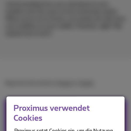
Call forwarding from your cell phone to your
landline and vice versa can be extremely useful.
When you're not at home, you receive all calls from
your landline on your mobile. Practical, right? We
explain how to do it.
Read the full article in
French
or
Dutch
.
Proximus verwendet
Sophie
Cookies
Eifriger Web- & App-Nutzer, muss zugeben,