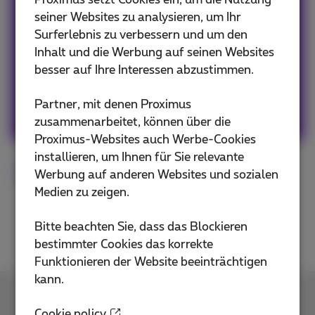
Proximus setzt Cookies ein, um die Nutzung
dass ich ein kleines bisschen FOMO habe, also
seiner Websites zu analysieren, um Ihr
gehe ich nie ohne mein Smartphone raus!
Surferlebnis zu verbessern und um den
#Freunde #Familie #Reisen #Web
Inhalt und die Werbung auf seinen Websites
#Popculture #Grafikdesign #Kunst #Spaß
besser auf Ihre Interessen abzustimmen.
Partner, mit denen Proximus
Andere Artikel von Sophie
zusammenarbeitet, können über die
Proximus-Websites auch Werbe-Cookies
installieren, um Ihnen für Sie relevante
Smartphone
Tipps
Flex
Werbung auf anderen Websites und sozialen
Medien zu zeigen.
Bitte beachten Sie, dass das Blockieren
bestimmter Cookies das korrekte
Funktionieren der Website beeinträchtigen
kann.
Kontakt
Cookie policy