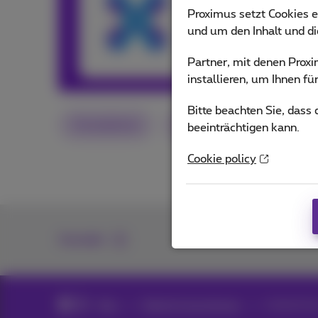
Our team keeps y
Proximus setzt Cookies e
and services or o
und um den Inhalt und d
Partner, mit denen Pro
Andere Artikel
installieren, um Ihnen f
Bitte beachten Sie, dass
Smartphone
Android
Tipps
beeinträchtigen kann.
Cookie policy
Kontakt
Blog
Mobil & Smartphones
Android Au