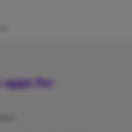
ilfe
 apps for
phones