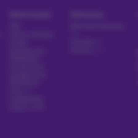
Hilfe & Kontakt
MyProximus
Hilfe
Rechnung und Nutzung
n
Proximus Assistant
Anmelden
Kontakt
Proximus+
Einrichten eines
Mobiltelefons
Gesetzentwurf
Kündigen Sie Ihr
Abonnement
Forum
Zugänglichkeit
Partner vor Ort