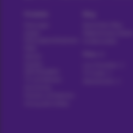
Produkte
Blog
Packungen
Nachrichten-Blog
Andere
Möglicherweise denke
Packungskombinationen
Kundenvorteile
Mobil
Pickx
Internet
Soziales
Live-Fernsehen
Internetangebot
TV-Guide
TV und Optionen
Abonnements
Ausrüstung
Festnetz und Optionen
Umzug oder Aufbau