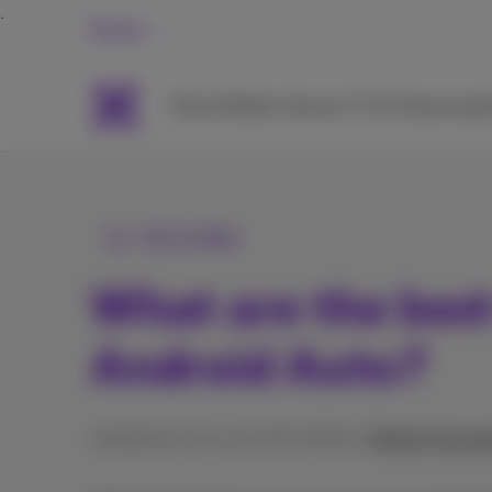
Privat
Packs
Mobile
Internet
TV & Streaming
H
Alle Artikel
What are the best
Android Auto?
Veröffentlicht am 25/05/2026 in
Mobil & Smart