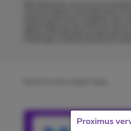
With Android Auto, you can use your smartphone
The system displays a customised version of y
giving you quick access to navigation, music, 
without taking your eyes off the road. And, of 
difference. But which apps are really useful fo
the best apps to make your journey more comfo
Read the full article in
French
or
Dutch
.
Proximus ver
Team Prox