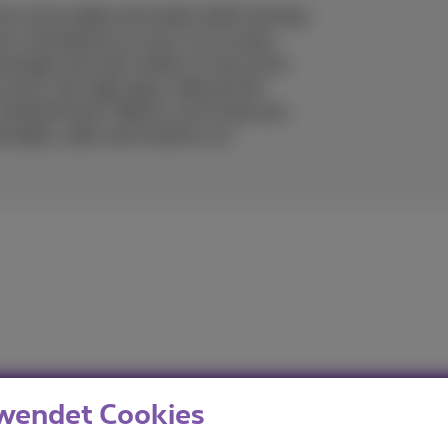
 more safely and easily whilst driving.
our smartphone on your car’s screen,
messages and calls whilst on the move,
course, the right apps make all the
r Android Auto? Below, you’ll discover
rtable, safer and smarter./p>
wendet Cookies
imus