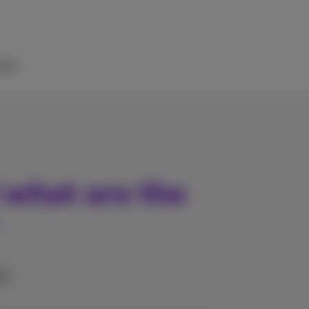
ilfe
 what are the
AN