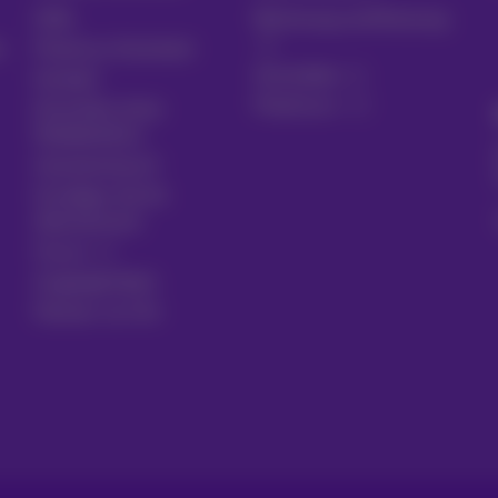
Hilfe
Rechnung und Nutzung
n
Proximus Assistant
Anmelden
Kontakt
Proximus+
Einrichten eines
Mobiltelefons
Gesetzentwurf
Kündigen Sie Ihr
Abonnement
Forum
Zugänglichkeit
Partner vor Ort