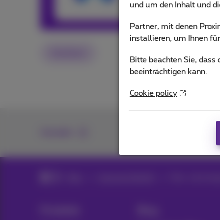
und um den Inhalt und d
Andere Artikel
Partner, mit denen Pro
installieren, um Ihnen f
Glasfaser
Bitte beachten Sie, dass
beeinträchtigen kann.
Cookie policy
Kontakt
Blog
Internet & WLAN
Fiber: advantage
Produkte
Blog