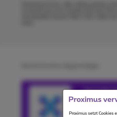
Streaming at home, video calling, gaming, work
connection has a lot to handle every day. Tha
choosing fiber internet. Fiber is fast, stable an
home.
Read the full article in
French
and
Dutch
.
Team Prox
Proximus ver
Our team keeps y
and services or o
Proximus setzt Cookies e