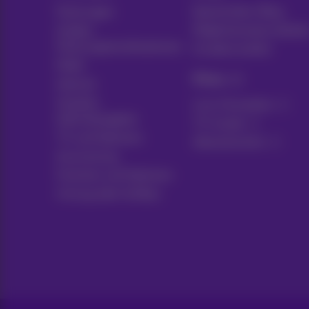
Packungen
Nachrichten-Blog
Andere
Möglicherweise denke
Packungskombinationen
Kundenvorteile
Mobil
Pickx
Internet
Soziales
Live-Fernsehen
Internetangebot
TV-Guide
TV und Optionen
Abonnements
Ausrüstung
Festnetz und Optionen
Umzug oder Aufbau