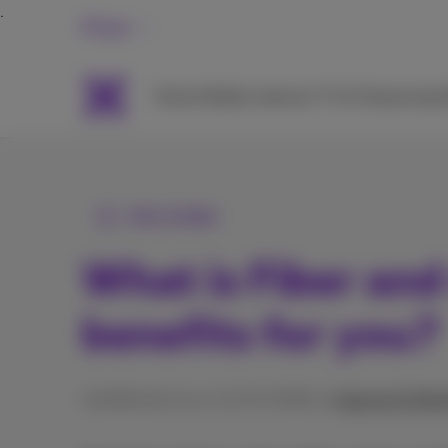
Privat
Packs
Mobile
Internet
TV & Streaming
H
Alle Artikel
What is Fiber and
benefits for you?
Veröffentlicht am 13/07/2026 in
Internet & WL