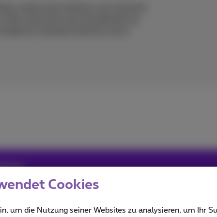
ing, using smart devices: your internet
t is why more and more households are
d ready for intensive internet use at
imus
wendet Cookies
ou informed on the latest news whether it is about our prod
n the trends & novelties.
in, um die Nutzung seiner Websites zu analysieren, um Ihr Su