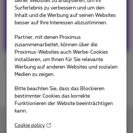
seiner Websites zu analysieren, um Ihr
Our team keeps you informed on the latest
Surferlebnis zu verbessern und um den
news whether it is about our products and
Inhalt und die Werbung auf seinen Websites
services or on the trends & novelties.
besser auf Ihre Interessen abzustimmen.
Andere Artikel von Team Proximus
Partner, mit denen Proximus
zusammenarbeitet, können über die
Proximus-Websites auch Werbe-Cookies
installieren, um Ihnen für Sie relevante
Digital
Flex
Proximus Pickx
Netflix
Werbung auf anderen Websites und sozialen
Medien zu zeigen.
Bitte beachten Sie, dass das Blockieren
bestimmter Cookies das korrekte
Funktionieren der Website beeinträchtigen
kann.
Kontakt
Cookie policy