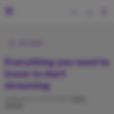
Alle Artikel
Everything you need to
know to start
streaming
Veröffentlicht am 19/01/2026 in
Hilfe &
Lösungen