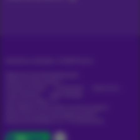
Alle Rechte vorbehalten. ©
2026
Proximus
Allgemeine Geschäftsbedingungen,
Verbraucherinformationen
Preisliste und Tarife
Erreichbarkeit
Datenschutz
Cookie-Richtlinie
Cookie-Manager
Unternehmensdaten
Diese Website wurde erstellt und wird verwaltet in
Übereinstimmung mit dem belgischen Recht.
Boulevard du Roi Albert II, 27 - B-1030 Brüssel.