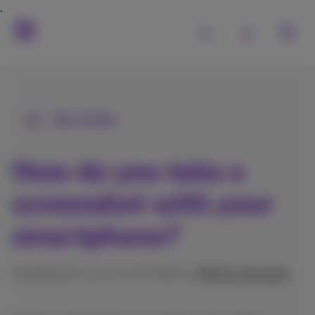
Alle Artikel
How do you take a
screenshot with your
smartphone?
Veröffentlicht am 14/11/2024 in
Hilfe & Lösungen