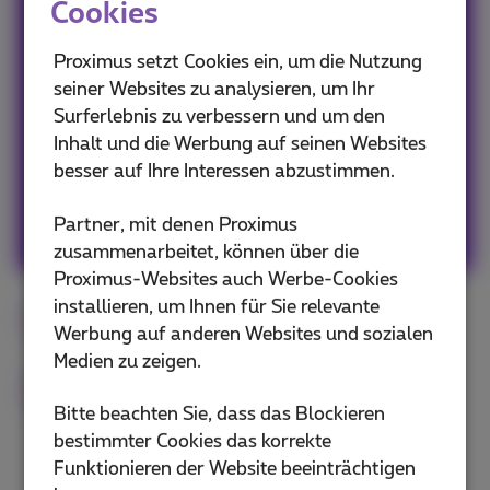
Cookies
Eifriger Web- & App-Nutzer, muss zugeben,
Proximus setzt Cookies ein, um die Nutzung
dass ich ein kleines bisschen FOMO habe, also
seiner Websites zu analysieren, um Ihr
gehe ich nie ohne mein Smartphone raus!
Surferlebnis zu verbessern und um den
#Freunde #Familie #Reisen #Web
Inhalt und die Werbung auf seinen Websites
#Popculture #Grafikdesign #Kunst #Spaß
besser auf Ihre Interessen abzustimmen.
Andere Artikel von Sophie
Partner, mit denen Proximus
zusammenarbeitet, können über die
Proximus-Websites auch Werbe-Cookies
installieren, um Ihnen für Sie relevante
Smartphone
Android
iOS
iPhone
Werbung auf anderen Websites und sozialen
Medien zu zeigen.
Tipps
Bitte beachten Sie, dass das Blockieren
bestimmter Cookies das korrekte
Funktionieren der Website beeinträchtigen