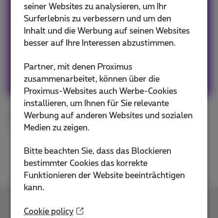
seiner Websites zu analysieren, um Ihr
Our team keeps you informed on the latest
Surferlebnis zu verbessern und um den
news whether it is about our products and
Inhalt und die Werbung auf seinen Websites
services or on the trends & novelties.
besser auf Ihre Interessen abzustimmen.
Partner, mit denen Proximus
Andere Artikel von Team Proximus
zusammenarbeitet, können über die
Proximus-Websites auch Werbe-Cookies
installieren, um Ihnen für Sie relevante
Werbung auf anderen Websites und sozialen
AI
Flex
Proximus+
Medien zu zeigen.
Bitte beachten Sie, dass das Blockieren
bestimmter Cookies das korrekte
Funktionieren der Website beeinträchtigen
kann.
Kontakt
Cookie policy