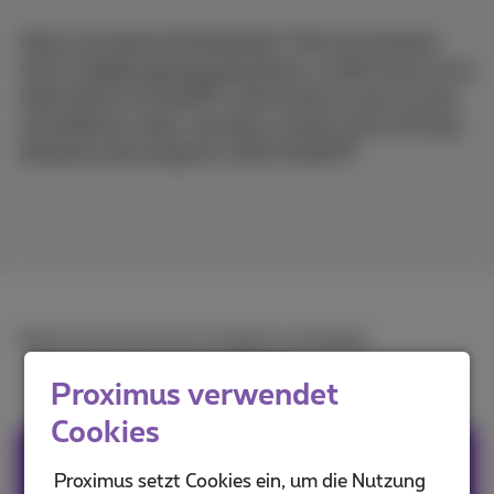
Have you heard of Perplexity? This AI-powered
tool is rapidly gaining popularity, is often seen as an
alternative to ChatGPT, and is easy to use on your
smartphone. Here, we take a closer look at its key
features and compare it with ChatGPT.
Read the full article in
French
and
Dutch
.
Proximus verwendet
Cookies
Team Proximus
Proximus setzt Cookies ein, um die Nutzung