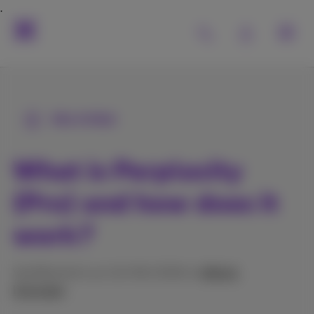
Alle Artikel
What is Perplexity
(Pro) and how does it
work?
Veröffentlicht am 10/06/2026 in
Hilfe &
Lösungen