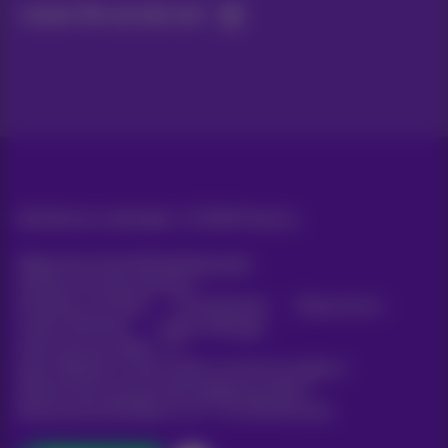
Lassen Sie uns das tun!
Alle Rechte vorbehalten. ©
2026
Proximus
Allgemeine Geschäftsbedingungen,
Verbraucherinformationen
Preisliste und Tarife
Erreichbarkeit
Datenschutz
Cookie-Richtlinie
Cookie-Manager
Unternehmensdaten
Diese Website wurde erstellt und wird verwaltet in
Übereinstimmung mit dem belgischen Recht.
Boulevard du Roi Albert II, 27 - B-1030 Brüssel.