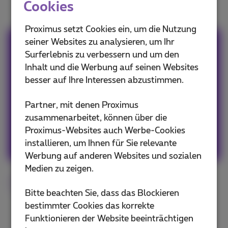
Cookies
Proximus setzt Cookies ein, um die Nutzung
seiner Websites zu analysieren, um Ihr
Team Proximus
Surferlebnis zu verbessern und um den
Inhalt und die Werbung auf seinen Websites
Our team keeps you informed on the latest
besser auf Ihre Interessen abzustimmen.
news whether it is about our products and
services or on the trends & novelties.
Partner, mit denen Proximus
zusammenarbeitet, können über die
Proximus-Websites auch Werbe-Cookies
Andere Artikel von Team Proximus
installieren, um Ihnen für Sie relevante
Werbung auf anderen Websites und sozialen
Medien zu zeigen.
Smartphone
Getestet
Google
Bitte beachten Sie, dass das Blockieren
bestimmter Cookies das korrekte
Funktionieren der Website beeinträchtigen