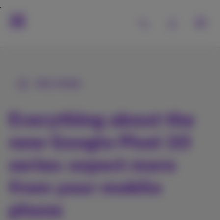
Alle Artikel
Everything about the
new Google Pixel 10
series: expect more
from your mobile
phone