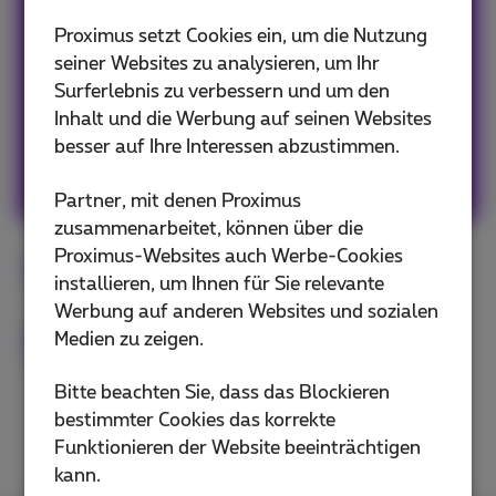
Proximus setzt Cookies ein, um die Nutzung
Our team keeps you informed on the latest
seiner Websites zu analysieren, um Ihr
news whether it is about our products and
Surferlebnis zu verbessern und um den
services or on the trends & novelties.
Inhalt und die Werbung auf seinen Websites
besser auf Ihre Interessen abzustimmen.
Andere Artikel von Team Proximus
Partner, mit denen Proximus
zusammenarbeitet, können über die
Proximus-Websites auch Werbe-Cookies
Android
iOS
Google
mobile
installieren, um Ihnen für Sie relevante
Werbung auf anderen Websites und sozialen
Medien zu zeigen.
Flex
Bitte beachten Sie, dass das Blockieren
bestimmter Cookies das korrekte
Funktionieren der Website beeinträchtigen
kann.