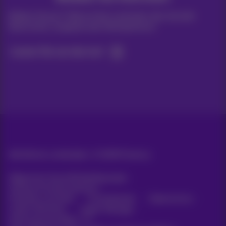
Bleiben Sie per E-Mail auf dem Laufenden über aktuelle
Nachrichten, Angebote oder Werbeaktionen
Lassen Sie uns das tun!
Alle Rechte vorbehalten. ©
2026
Proximus
Allgemeine Geschäftsbedingungen,
Verbraucherinformationen
Preisliste und Tarife
Erreichbarkeit
Datenschutz
Cookie-Richtlinie
Cookie-Manager
Unternehmensdaten