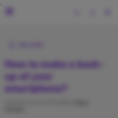
Alle Artikel
How to make a back-
up of your
smartphone?
Veröffentlicht am 27/03/2026 in
Hilfe &
Lösungen