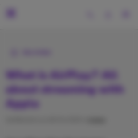
Alle Artikel
What is AirPlay? All
about streaming with
Apple
Veröffentlicht am 28/04/2025 in
Andere