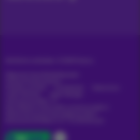
Alle Rechte vorbehalten. ©
2026
Proximus
Allgemeine Geschäftsbedingungen,
Verbraucherinformationen
Preisliste und Tarife
Erreichbarkeit
Datenschutz
Cookie-Richtlinie
Cookie-Manager
Unternehmensdaten
Diese Website wurde erstellt und wird verwaltet in
Übereinstimmung mit dem belgischen Recht.
Boulevard du Roi Albert II, 27 - B-1030 Brüssel.