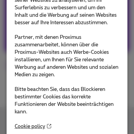
seiner Websites zu analysieren, um Ihr
Our team keeps you informed on the latest
Surferlebnis zu verbessern und um den
news whether it is about our products and
Inhalt und die Werbung auf seinen Websites
services or on the trends & novelties.
besser auf Ihre Interessen abzustimmen.
Andere Artikel von Team Proximus
Partner, mit denen Proximus
zusammenarbeitet, können über die
Proximus-Websites auch Werbe-Cookies
installieren, um Ihnen für Sie relevante
Apple
Tipps
Flex
Werbung auf anderen Websites und sozialen
Medien zu zeigen.
Bitte beachten Sie, dass das Blockieren
bestimmter Cookies das korrekte
Funktionieren der Website beeinträchtigen
kann.
Kontakt
Cookie policy