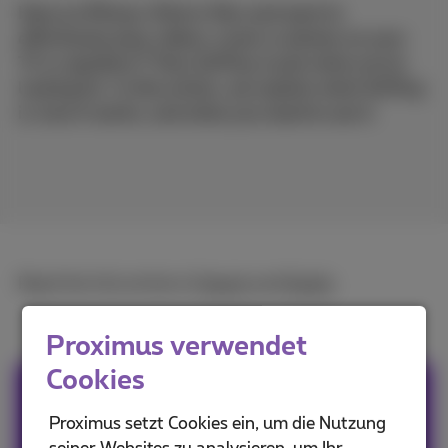
Have an iPhone, iPad or Mac and want to
effortlessly play videos, music or photos on your
TV or speakers? Then AirPlay is just what you're
looking for. In this article, we explain what AirPlay
is, how it works, and what you need to use it.
Read the full article in
French
and
Dutch
.
Proximus verwendet
Cookies
Team Proximus
Proximus setzt Cookies ein, um die Nutzung