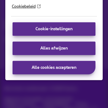
Cookiebeleid
Nieuwtjes direct in je inbox
Ontdek de laatste infos, promoties of aanbiedingen heet van
de naald
Cookie-instellingen
Ja, ik ben benieuwd!
Alles afwijzen
Alle cookies accepteren
Alle rechten voorbehouden. ©
2026
Proximus
Algemene voorwaarden, consumenteninfo
Prijslijst en tarieven
Toegankelijkheid
Privacy