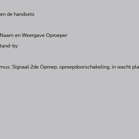
sen de handsets
e Naam en Weergave Oproeper
stand-by
us: Signaal 2de Oproep, oproepdoorschakeling, in wacht pl