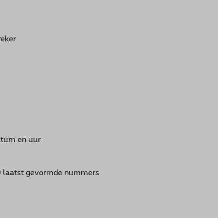
reker
atum en uur
10 laatst gevormde nummers