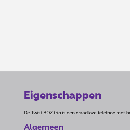
Eigenschappen
De Twist 302 trio is een draadloze telefoon met h
Algemeen