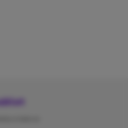
ablet
lefoon of tablet zal