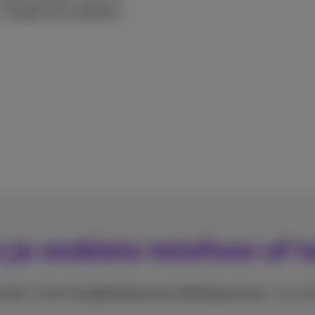
.
Ontdek alle voordelen
.
 je mobiele telefoon of t
ucher
of
een terugbetaling op je rekeningnummer
. Jouw te