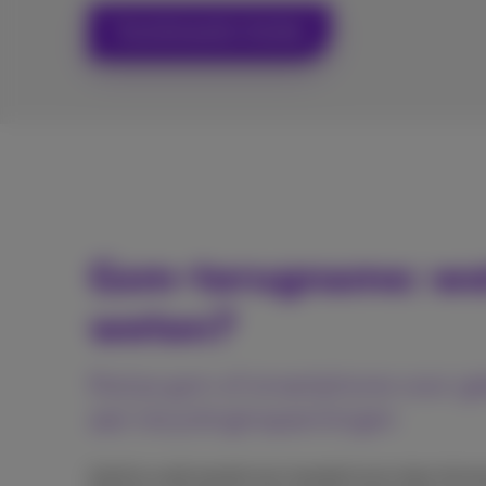
Toestelwaarde checken
Gsm-terugname: wa
weten?
Ruil je gsm of smartphone voor gel
aan recyclinginspanningen
Geef je oude toestel een tweede leven door het t