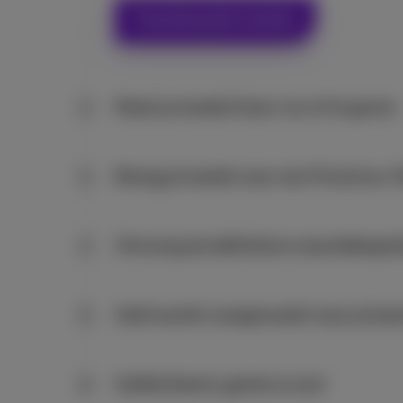
Toestelwaarde checken
Maak je toestel klaar om af te geven
2
Breng je toestel naar een Proximus-
3
Ontvang de definitieve waardebepali
4
Geld wordt overgemaakt naar je ban
5
Gefeliciteerd, geniet ervan!
6