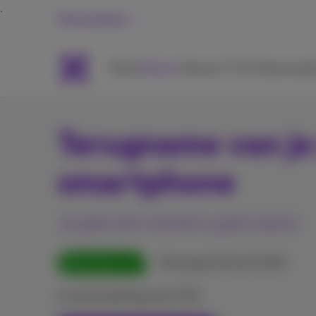
Particulieren
Packs
Mobiel
Internet
TV & Streaming
H
Terugname van je
smartphone
Je gebruikt toestel is geld waard
Recycleer nu!
Ontvang € 20 tot € 500
In samenwerking met CTDI