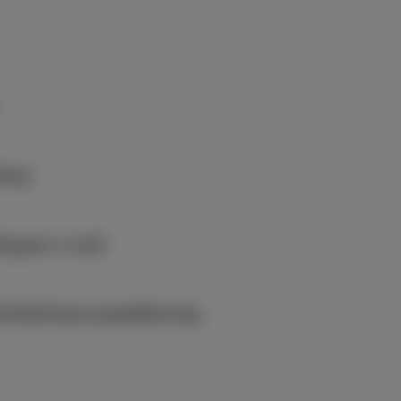
Shop
ng per e-mail
krekening na goedkeuring