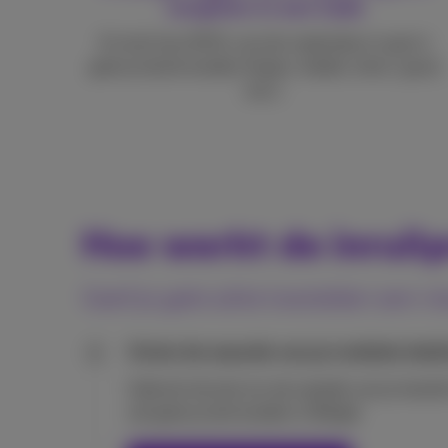
vergeten in een lade
En toch kan 90% van de materialen in gsm's
gerecycleerd worden (koper, kobalt, zilver, goud,
enz.).
Hoe werkt de inruil
Geef je gebruikte toestellen een 
Schat de waarde van je mobiele telef
1
Gebruik de tool om de waarde van je toeste
zal gerecycled worden in België.