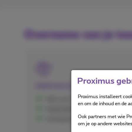
Overname van je toe
Proximus gebr
Goed voor jou en je portemonnee
Proximus installeert coo
Open voor iedereen, of je nu klant bent 
en om de inhoud en de ad
Gegarandeerd minimum van € 20
Ook partners met wie Pr
Ontvang tot € 500 rechtstreeks op jou
om je op andere websites 