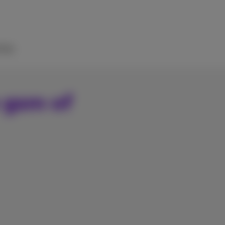
ulp
 gsm of