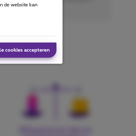
an de website kan
noemd
le cookies accepteren
300g goud voor elke ton