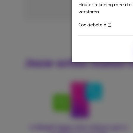
Hou er rekening mee dat 
verstoren
Cookiebeleid
Jouw acties maken h
In België liggen drie miljoen gsm's