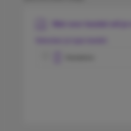
Wat voor toestel wil je
Selecteer je type toestel:
Smartphone