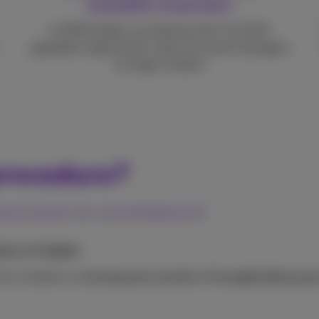
toestellen inzamelen
In 2025 hebben we dankzij jullie 142.000
apparaten ingezameld. Laten we samen doorgaan
en hoger mikken!
procedure?
nieuw leven en word beloond
oon of tablet
l te schatten en
ontvang een voucher of terugbetaling op 