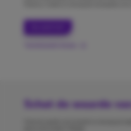
Proximus-winkel en ontvang de restwaarde ervan
Hoe werkt het?
Toestelwaarde checken
Schat de waarde van
Schat de waarde van je toestel en ontvang een
vo
gerecycled worden in België.