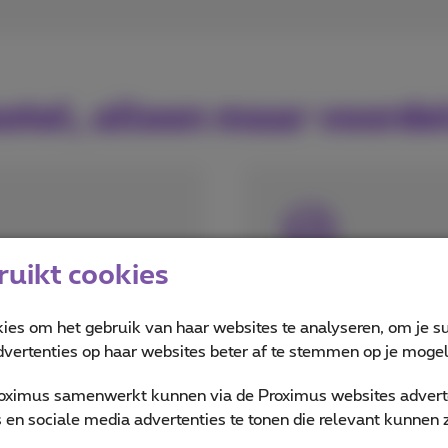
stel, alleen maar voorde
uikt cookies
Duurzaam en mil
kies om het gebruik van haar websites te analyseren, om je su
bij Proximus of niet
Toestellen in goe
vertenties op haar websites beter af te stemmen op je mogeli
tweede leven
De waardevolle c
oximus samenwerkt kunnen via de Proximus websites adverte
w bankrekening
telefoons of sma
en sociale media advertenties te tonen die relevant kunnen zi
opnieuw worden g