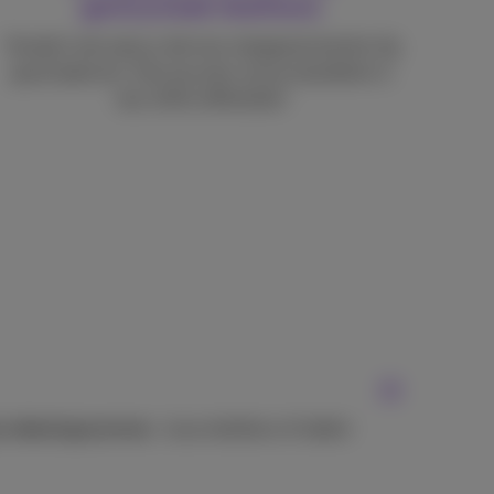
gerecyclede telefoons
Terwijl in de natuur één ton mijngrond slechts 3g
goud oplevert. Het recyclen van je toestellen is
dus 100x efficiënter!
je rekeningnummer
. Jouw telefoon of tablet