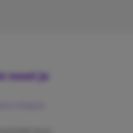
t moet je
d en draag bij
erug te brengen naar een