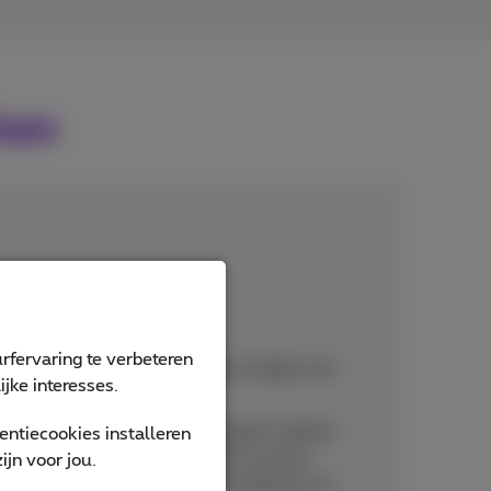
len
ieuvriendelijk
rfervaring te verbeteren
de staat worden refurbished en krijgen een
jke interesses.
omponenten van oude of kapotte mobiele
ntiecookies installeren
rtphones worden gerecycled en kunnen
jn voor jou.
ebruikt. Dit wordt stedelijke mijnbouw of