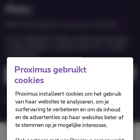
Pickx
Met Pickx kijk je tv op jouw manier!
Live of uitgesteld TV kijken, programma’s opnemen,
tv gids consulteren, streamen naar je TV... en zelfs
nog véél meer
Proximus gebruikt
Download Pickx app
cookies
Proximus installeert cookies om het gebruik
Meer info
van haar websites te analyseren, om je
surfervaring te verbeteren en om de inhoud
en de advertenties op haar websites beter af
te stemmen op je mogelijke interesses.