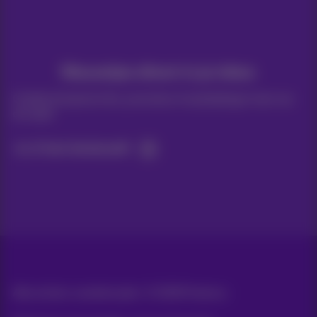
Nieuwtjes direct in je inbox
Ontdek de laatste infos, promoties of aanbiedingen heet van
de naald
Ja, ik ben benieuwd!
Alle rechten voorbehouden. ©
2026
Proximus