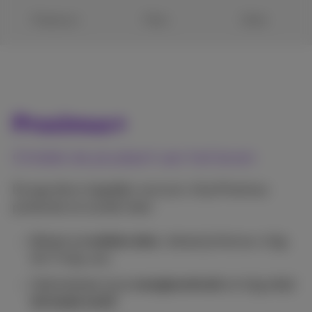
Proximus+
Pickx
Doktr
Proximus+
Ontdek de pluskant van het leven
De app die er dagelijks voor je is. Al je Proximus
producten en zoveel meer:
Beheer je
mobiele data
, betaal je factuur, krijg
24/7 hulp, enz.
Optimaliseer jouw
energieverbruik
en krijg altijd
het beste tarief