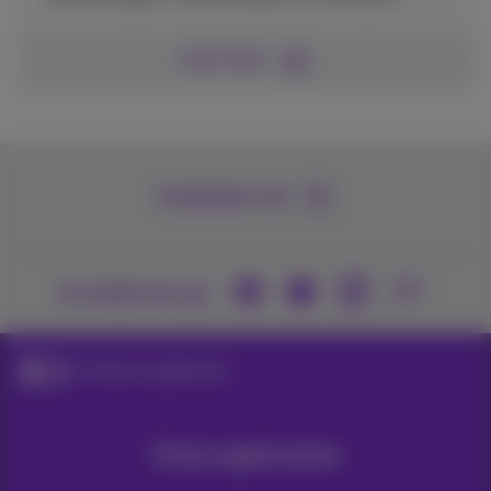
Lees meer
Contacteer ons
Je vindt ons op
Proximus applicaties
Onze applicaties