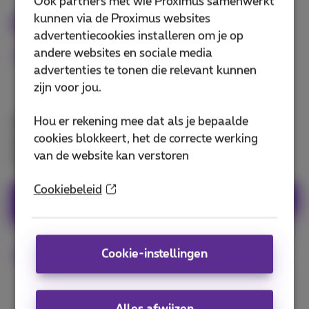
Ook partners met wie Proximus samenwerkt
kunnen via de Proximus websites
Doktr
advertentiecookies installeren om je op
andere websites en sociale media
Medisch advies waar je ook bent
advertenties te tonen die relevant kunnen
zijn voor jou.
Hou er rekening mee dat als je bepaalde
Met de Doktr-app consulteer je je eigen huisarts of
cookies blokkeert, het de correcte werking
een andere beschikbare erkende Belgische arts via
van de website kan verstoren
een videoconsultatie met je smartphone.
Cookiebeleid
Download Doktr-app
Cookie-instellingen
Meer info