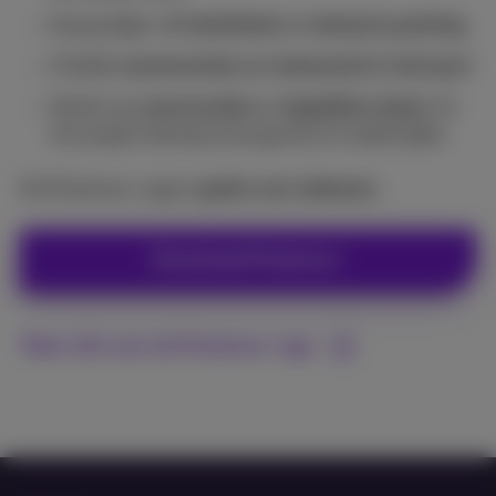
Koop je
bus- of treintickets
en
betaal je parking
Ontdek
evenementen en restaurants in de buurt
Geniet van
promocodes
en
dagelijkse deals
. En
win prijzen dankzij onze games en wedstrijden
De Proximus+ app is
gratis voor iedereen
.
Download Proximus+
Meer info over de Proximus+ app