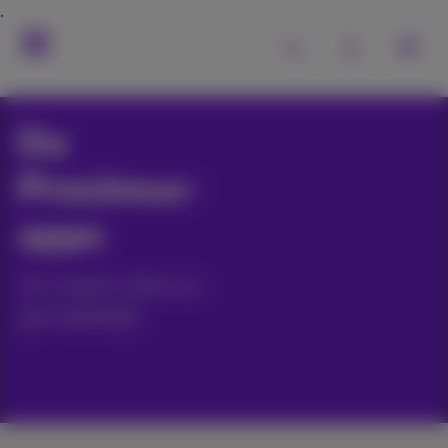
De
Proximus-
apps
Ze maken alles zo
gemakkelijk