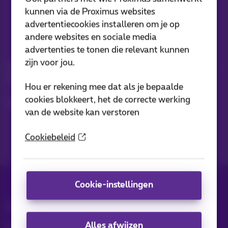
kunnen via de Proximus websites
advertentiecookies installeren om je op
andere websites en sociale media
Nieuwtjes direct in je inbox
advertenties te tonen die relevant kunnen
zijn voor jou.
Ontdek de laatste infos, promoties of aanbiedingen heet van
de naald
Hou er rekening mee dat als je bepaalde
cookies blokkeert, het de correcte werking
Ja, ik ben benieuwd!
van de website kan verstoren
Cookiebeleid
Cookie-instellingen
Alle rechten voorbehouden. ©
2026
Proximus
Alles afwijzen