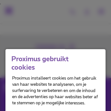
Contacteer ons
Proximus gebruikt
cookies
Je vindt ons op
Proximus installeert cookies om het gebruik
van haar websites te analyseren, om je
Toestellen
Smartphones, gsm's, tablets
surfervaring te verbeteren en om de inhoud
Selecteer je combinatie
en de advertenties op haar websites beter af
te stemmen op je mogelijke interesses.
Onze applicaties