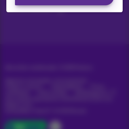
Ja, ik ben benieuwd!
Alle rechten voorbehouden. ©
2026
Proximus
Algemene voorwaarden, consumenteninfo
Prijslijst en tarieven
Toegankelijkheid
Privacy
Cookiebeleid
Cookie manager
Bedrijfsgegevens
Deze website is gecreëerd en wordt beheerd conform het
Belgisch recht.
Koning Albert II-laan 27 - B-1030 Brussel.