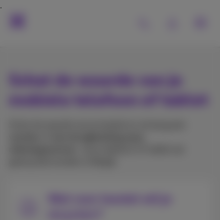
Schat de waarde van je
mobiele telefoon of tablet
Schat de waarde van je toestel en ontvang een
voucher
of
een terugbetaling op je
rekeningnummer
. Jouw telefoon of tablet zal
gerecycled worden in België.
Wat voor toestel wil je
recyclen?