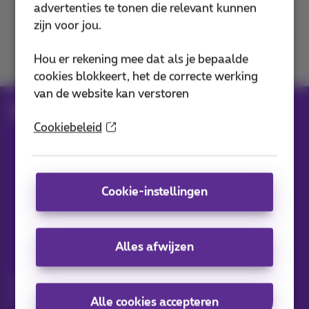
advertenties te tonen die relevant kunnen
zijn voor jou.
Hou er rekening mee dat als je bepaalde
Je vindt ons op
cookies blokkeert, het de correcte werking
van de website kan verstoren
cr_device_trade_in
Cookiebeleid
Onze applicaties
Cookie-instellingen
Alles afwijzen
Nieuwtjes direct in je inbox
Ontdek de laatste infos, promoties of aanbiedingen heet van
de naald
Alle cookies accepteren