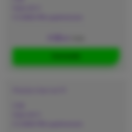
Public Wi-Fi
€ 0,0826/MB supplémentaire
12
€
/mois
,40
Commander
Mobile Internet M
5 GB
Public Wi-Fi
€ 0,0826/MB supplémentaire