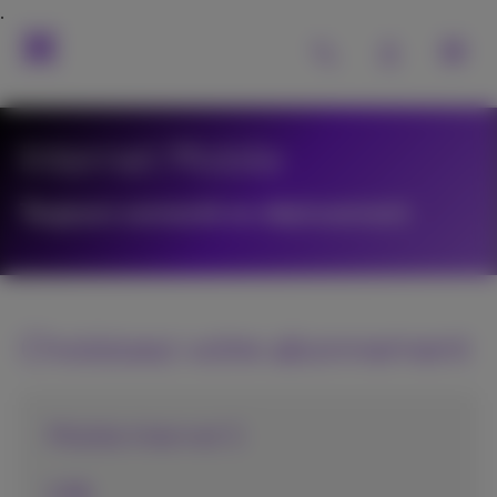
Internet Mobile
Toujours connecté en déplacement
Choisissez votre abonnement
Mobile Internet S
2 GB