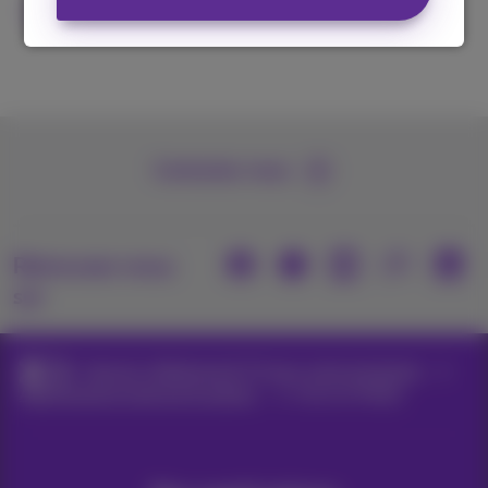
Conditions
Contactez-nous
Retrouvez-nous
sur
Internet, téléphonie & TV pour votre entreprise
Abonnements internet & options
Internet Mobile