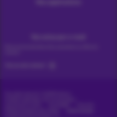
Nos applications
Vos actus par e-mail
Découvrez les dernières infos, promotions ou offres du
moment
Oui, je suis curieux!
Tous droits réservés. ©
2026
Proximus
Conditions générales, info consommateur
Liste des prix et tarifs
Accessibilité
Vie privée
Politique de gestion des cookies
Cookie manager
Coordonnées de l’entreprise