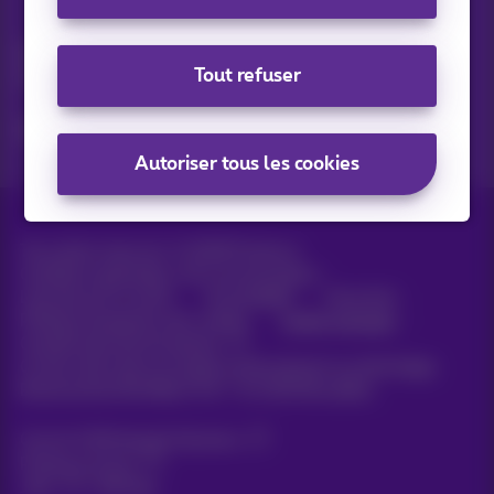
Vos actus par e-mail
Découvrez les dernières infos, promotions ou offres du
Tout refuser
moment
Oui, je suis curieux!
Autoriser tous les cookies
Tous droits réservés. ©
2026
Proximus
Conditions générales, info consommateur
Liste des prix et tarifs
Accessibilité
Vie privée
Politique de gestion des cookies
Cookie manager
Coordonnées de l’entreprise
Ce site a été créé et est géré conformément au droit belge.
Boulevard du Roi Albert II 27 - B-1030 Bruxelles.
Carrier & Wholesale Solutions
Proximus Group
Jobs
|
Sitemap