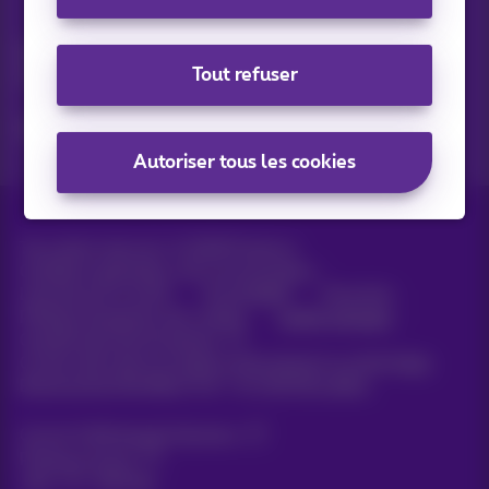
Vos actus par e-mail
Découvrez les dernières infos, promotions ou offres du
Tout refuser
moment
Oui, je suis curieux!
Autoriser tous les cookies
Tous droits réservés. ©
2026
Proximus
Conditions générales, info consommateur
Liste des prix et tarifs
Accessibilité
Vie privée
Politique de gestion des cookies
Cookie manager
Coordonnées de l’entreprise
Ce site a été créé et est géré conformément au droit belge.
Boulevard du Roi Albert II 27 - B-1030 Bruxelles.
Carrier & Wholesale Solutions
Proximus Group
Jobs
|
Sitemap